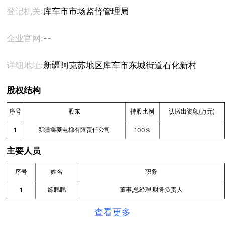
登记机关:
库车市市场监督管理局
--
企业官网:
详细地址:
新疆阿克苏地区库车市东城街道石化新村社区长
股权结构
序号
股东
持股比例
认缴出资额(万元)
新疆鑫菱电梯有限责任公司
1
100%
主要人员
序号
姓名
职务
练鹏鹏
董事,总经理,财务负责人
1
查看更多