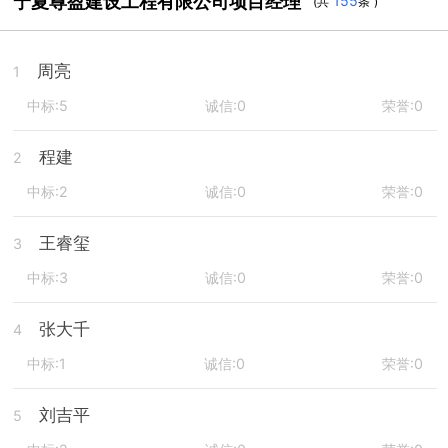
宁夏尊盈建设工程有限公司项目经理
155
(共
条 )
周亮
1
中标:5
诚信:0
荣誉:0
程建
2
中标:2
诚信:0
荣誉:0
王睿玺
3
中标:3
诚信:0
荣誉:0
张大千
4
中标:1
诚信:0
荣誉:0
刘吉平
5