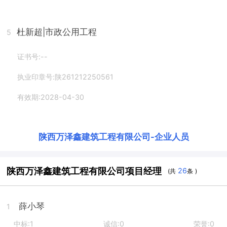
杜新超
|市政公用工程
5
证书号:--
执业印章号:陕261212250561
有效期:2028-04-30
陕西万泽鑫建筑工程有限公司
-
企业人员
陕西万泽鑫建筑工程有限公司项目经理
26
(共
条 )
薛小琴
1
中标:1
诚信:0
荣誉:0