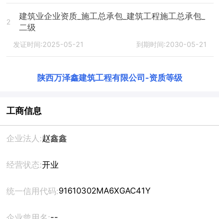
建筑业企业资质_施工总承包_建筑工程施工总承包_
2
二级
发证时间:2025-05-21
到期时间:2030-05-21
陕西万泽鑫建筑工程有限公司
-
资质等级
工商信息
企业法人:
赵鑫鑫
经营状态:
开业
91610302MA6XGAC41Y
统一信用代码:
--
企业曾用名: