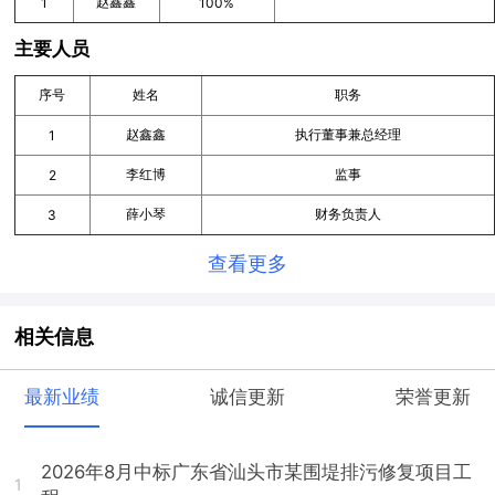
赵鑫鑫
1
100%
主要人员
序号
姓名
职务
赵鑫鑫
执行董事兼总经理
1
李红博
监事
2
薛小琴
财务负责人
3
查看更多
相关信息
最新业绩
诚信更新
荣誉更新
2026年8月中标广东省汕头市某围堤排污修复项目工
1