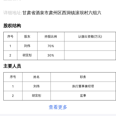
详细地址:
甘肃省酒泉市肃州区西洞镇滚坝村六组六号
股权结构
序号
股东
持股比例
认缴出资额(万元)
刘伟
1
70%
胡宜彤
2
30%
主要人员
序号
姓名
职务
刘伟
执行董事兼经理
1
胡宜彤
监事
2
查看更多