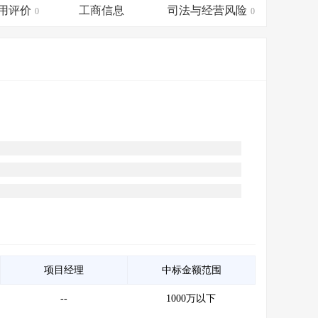
会员服务
>
数据导出服务
>
用评价
工商信息
司法与经营风险
0
0
人脉服务
>
APP下载
>
项目经理
中标金额范围
--
1000万以下