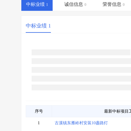
省库业绩查询
>
水利库专查
>
中标业绩
诚信信息
荣誉信息
1
0
0
组合查询-广州
>
业绩专查-广州
>
中标业绩 1
序号
最新中标项目
1
古溪镇东雁岭村安装10盏路灯