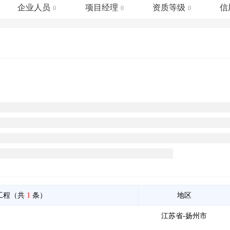
土地交易
>
省市重点项目
>
业主专查
>
项目商机
>
企业人员
项目经理
资质等级
信
0
0
0
拟建项目审批
>
专项债项目
>
土地交易
>
省市重点项目
>
工程（共
1
条）
地区
江苏省-扬州市