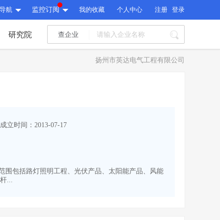
导航
监控订阅
我的收藏
个人中心
注册
登录
研究院
查企业
I标讯
扬州市英达电气工程有限公司
标讯精选
>
智能订阅
>
I标讯
标讯精选
>
智能订阅
>
建设通大数据研究院
成立时间：2013-07-17
研究报告
>
文章
>
建设通大数据研究院
PI接口
>
市场经营AI云平台
>
研究报告
>
文章
>
PI接口
>
市场经营AI云平台
>
。经营范围包括路灯照明工程、光伏产品、太阳能产品、风能
其他服务
..
会员服务
>
数据导出服务
>
其他服务
人脉服务
>
APP下载
>