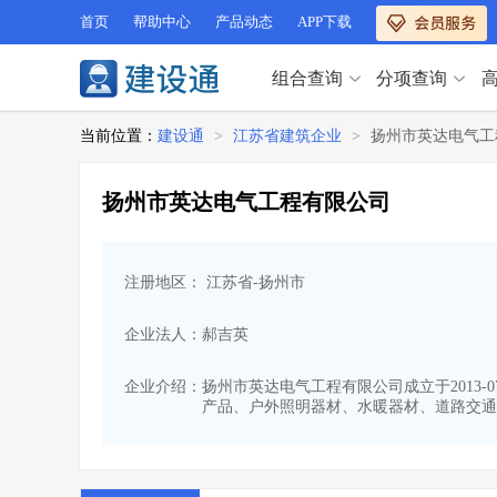
首页
帮助中心
产品动态
APP下载
组合查询
分项查询
分项查询（VIP）
当前位置：
建设通
>
江苏省建筑企业
>
扬州市英达电气工
查企业
>
查业绩
>
分项查询（VIP）
查资质
>
查人员
>
扬州市英达电气工程有限公司
查荣誉
>
查诚信
>
查企业
>
查业绩
>
项目经理
>
信用评价
>
查资质
>
查人员
>
招标信息
>
组合查询
>
注册地区： 江苏省-扬州市
查荣誉
>
查诚信
>
项目经理
>
信用评价
>
企业法人：郝吉英
招标信息
>
组合查询
>
行业 / 地区专查
企业介绍：
扬州市英达电气工程有限公司成立于2013-
产品、户外照明器材、水暖器材、道路交通
四库专查
>
公路库专查
>
行业 / 地区专查
省库业绩查询
>
水利库专查
>
组合查询-广州
>
业绩专查-广州
>
四库专查
>
公路库专查
>