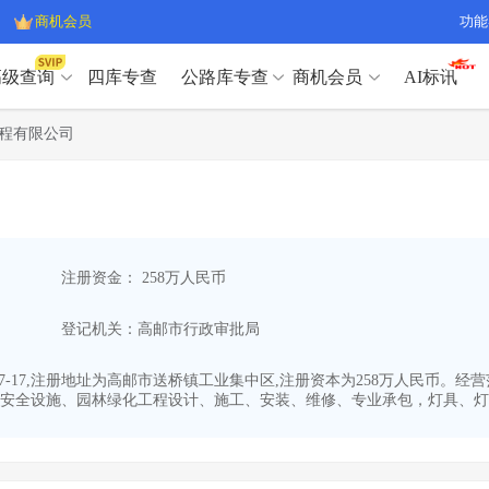
商机会员
功能
高级查询
四库专查
公路库专查
商机会员
AI标讯
高级查询（SVIP）
A
程有限公司
开标记录
>
项目经理带业绩荣誉证书
>
高级查询（SVIP）
A
项目参数
>
项目经理投标记录
>
下浮率
>
技术负责人/专职安全员C证
>
开标记录
>
项目经理带业绩荣誉证书
>
查业主
>
项目分类筛选
>
项目参数
>
项目经理投标记录
>
宏观经济
>
建企舆情
>
注册资金： 258万人民币
下浮率
>
技术负责人/专职安全员C证
>
政策规划
>
招投标规则
>
查业主
>
项目分类筛选
>
A
登记机关：高邮市行政审批局
宏观经济
>
建企舆情
>
政策规划
>
招投标规则
>
A
商机会员
07-17,注册地址为高邮市送桥镇工业集中区,注册资本为258万人民币
安全设施、园林绿化工程设计、施工、安装、维修、专业承包，灯具、灯杆.
业主专查
>
项目商机
>
商机会员
拟建项目审批
>
专项债项目
>