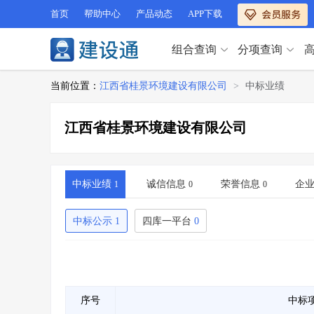
首页
帮助中心
产品动态
APP下载
组合查询
分项查询
分项查询（VIP）
当前位置：
江西省桂景环境建设有限公司
>
中标业绩
查企业
>
查业绩
>
分项查询（VIP）
查资质
>
查人员
>
江西省桂景环境建设有限公司
查荣誉
>
查诚信
>
查企业
>
查业绩
>
项目经理
>
信用评价
>
查资质
>
查人员
>
招标信息
>
组合查询
>
查荣誉
>
查诚信
>
中标业绩
诚信信息
荣誉信息
企
1
0
0
项目经理
>
信用评价
>
招标信息
>
组合查询
>
中标公示
1
四库一平台
0
行业 / 地区专查
四库专查
>
公路库专查
>
行业 / 地区专查
省库业绩查询
>
水利库专查
>
组合查询-广州
>
业绩专查-广州
>
四库专查
>
公路库专查
>
序号
中标