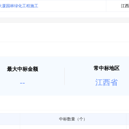
土地交易
>
省市重点项目
>
业主专查
>
项目商机
>
大厦园林绿化工程施工
江西
拟建项目审批
>
专项债项目
>
土地交易
>
省市重点项目
>
常中标地区
最大中标金额
--
江西省
中标数量（个）