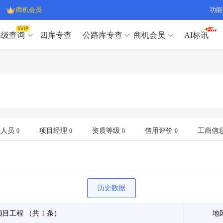
商机会员
功能
高级查询
四库专查
公路库专查
商机会员
AI标讯
高级查询（SVIP）
A
开标记录
>
项目经理带业绩荣誉证书
>
高级查询（SVIP）
A
项目参数
>
项目经理投标记录
>
下浮率
>
技术负责人/专职安全员C证
>
开标记录
>
项目经理带业绩荣誉证书
>
查业主
>
项目分类筛选
>
项目参数
>
项目经理投标记录
>
宏观经济
>
建企舆情
>
下浮率
>
技术负责人/专职安全员C证
>
业人员
项目经理
资质等级
信用评价
工商信
0
0
0
0
政策规划
>
招投标规则
>
查业主
>
项目分类筛选
>
A
宏观经济
>
建企舆情
>
政策规划
>
招投标规则
>
A
商机会员
历史数据
业主专查
>
项目商机
>
商机会员
拟建项目审批
>
专项债项目
>
项目工程
（共
1
条）
地