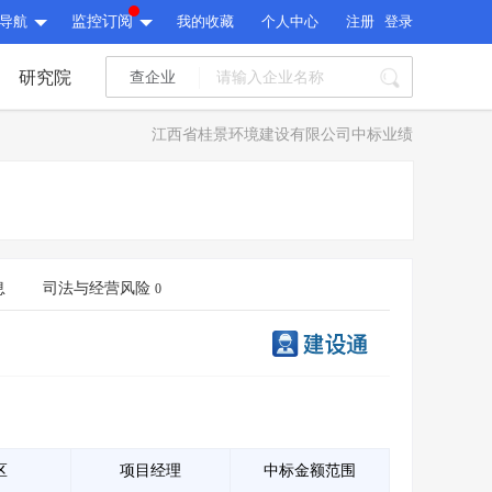
导航
监控订阅
我的收藏
个人中心
注册
登录
研究院
查企业
I标讯
江西省桂景环境建设有限公司中标业绩
标讯精选
>
智能订阅
>
I标讯
标讯精选
>
智能订阅
>
建设通大数据研究院
研究报告
>
文章
>
息
司法与经营风险
0
建设通大数据研究院
PI接口
>
市场经营AI云平台
>
研究报告
>
文章
>
PI接口
>
市场经营AI云平台
>
其他服务
会员服务
>
数据导出服务
>
其他服务
人脉服务
>
APP下载
>
区
项目经理
中标金额范围