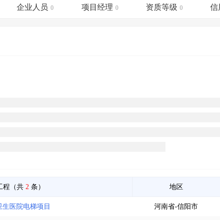
土地交易
>
省市重点项目
>
业主专查
>
项目商机
>
企业人员
项目经理
资质等级
信
0
0
0
拟建项目审批
>
专项债项目
>
土地交易
>
省市重点项目
>
工程（共
2
条）
地区
卫生医院电梯项目
河南省-信阳市