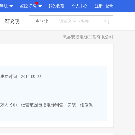
导航
监控订阅
我的收藏
个人中心
注册
登录
研究院
查企业
I标讯
息县安捷电梯工程有限公司
标讯精选
>
智能订阅
>
I标讯
标讯精选
>
智能订阅
>
建设通大数据研究院
成立时间：2014-09-22
研究报告
>
文章
>
建设通大数据研究院
PI接口
>
市场经营AI云平台
>
研究报告
>
文章
>
PI接口
>
市场经营AI云平台
>
100万人民币。经营范围包括电梯销售、安装、维修保
其他服务
会员服务
>
数据导出服务
>
其他服务
人脉服务
>
APP下载
>