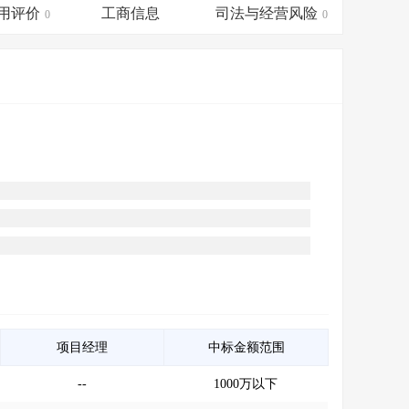
会员服务
>
数据导出服务
>
用评价
工商信息
司法与经营风险
0
0
人脉服务
>
APP下载
>
项目经理
中标金额范围
--
1000万以下