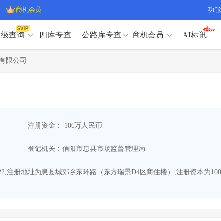
商机会员
功能
高级查询
四库专查
公路库专查
商机会员
AI标讯
高级查询（SVIP）
A
有限公司
开标记录
>
项目经理带业绩荣誉证书
>
高级查询（SVIP）
A
项目参数
>
项目经理投标记录
>
下浮率
>
技术负责人/专职安全员C证
>
开标记录
>
项目经理带业绩荣誉证书
>
查业主
>
项目分类筛选
>
项目参数
>
项目经理投标记录
>
宏观经济
>
建企舆情
>
注册资金： 100万人民币
下浮率
>
技术负责人/专职安全员C证
>
政策规划
>
招投标规则
>
查业主
>
项目分类筛选
>
A
登记机关：信阳市息县市场监督管理局
宏观经济
>
建企舆情
>
政策规划
>
招投标规则
>
A
商机会员
9-22,注册地址为息县城郊乡东环路（东方瑞景D4区商住楼）,注册资本为
业主专查
>
项目商机
>
商机会员
拟建项目审批
>
专项债项目
>