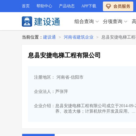
首页
帮助中心
产品动态
APP下载
组合查询
分项查询
分项查询（VIP）
当前位置：
建设通
>
河南省建筑企业
>
息县安捷电梯工程
查企业
>
查业绩
>
分项查询（VIP）
查资质
>
查人员
>
息县安捷电梯工程有限公司
查荣誉
>
查诚信
>
查企业
>
查业绩
>
项目经理
>
信用评价
>
查资质
>
查人员
>
招标信息
>
组合查询
>
注册地区： 河南省-信阳市
查荣誉
>
查诚信
>
项目经理
>
信用评价
>
企业法人：芦张萍
招标信息
>
组合查询
>
行业 / 地区专查
企业介绍：
息县安捷电梯工程有限公司成立于2014-0
养、改造大修；计算机软件开发及应用。...
四库专查
>
公路库专查
>
行业 / 地区专查
省库业绩查询
>
水利库专查
>
组合查询-广州
>
业绩专查-广州
>
四库专查
>
公路库专查
>