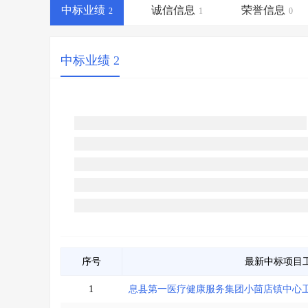
省库业绩查询
>
水利库专查
>
中标业绩
诚信信息
荣誉信息
2
1
0
组合查询-广州
>
业绩专查-广州
>
中标业绩 2
序号
最新中标项目
1
息县第一医疗健康服务集团小茴店镇中心