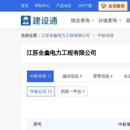
首页
帮助中心
产品动态
APP下载
组合查询
分项查询
分项查询（VIP）
当前位置：
江苏全鑫电力工程有限公司
>
中标业绩
查企业
>
查业绩
>
分项查询（VIP）
查资质
>
查人员
>
江苏全鑫电力工程有限公司
查荣誉
>
查诚信
>
查企业
>
查业绩
>
项目经理
>
信用评价
>
查资质
>
查人员
>
招标信息
>
组合查询
>
查荣誉
>
查诚信
>
中标业绩
诚信信息
荣誉信息
企
13
0
0
项目经理
>
信用评价
>
招标信息
>
组合查询
>
中标公示
13
四库一平台
0
行业 / 地区专查
四库专查
>
公路库专查
>
行业 / 地区专查
省库业绩查询
>
水利库专查
>
组合查询-广州
>
业绩专查-广州
>
四库专查
>
公路库专查
>
序号
中标