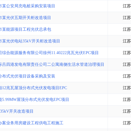
土地交易
>
省市重点项目
>
业主专查
>
项目商机
>
市某公安局充电桩采购安装项目
江苏
拟建项目审批
>
专项债项目
>
市某光伏五期开关柜改造项目
江苏
土地交易
>
省市重点项目
>
市某能源项目工程光伏总承包
江苏
某光伏电站35kV开关柜改造项目
江苏
合能源服务有限公司徐州11.40222兆瓦光伏EPC项目
江苏
际吕四港发电有限责任公司二公寓南侧生活水管道治理项目
江苏
分布式光伏项目设备采购及安装
江苏
12兆瓦屋顶分布式光伏发电项目EPC
江苏
.99MW屋顶分布式光伏发电EPC项目
江苏
5kV开关改造项目
江苏
办案业务用房建设工程供电工程施工
江苏