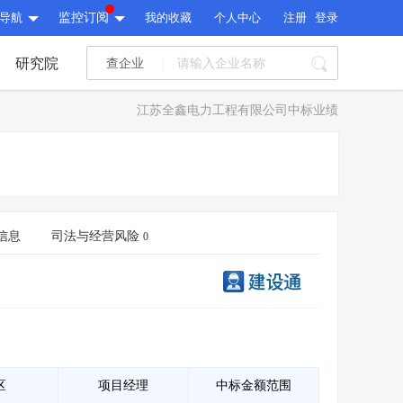
导航
监控订阅
我的收藏
个人中心
注册
登录
研究院
查企业
I标讯
江苏全鑫电力工程有限公司中标业绩
标讯精选
>
智能订阅
>
I标讯
标讯精选
>
智能订阅
>
建设通大数据研究院
研究报告
>
文章
>
信息
司法与经营风险
0
建设通大数据研究院
PI接口
>
市场经营AI云平台
>
研究报告
>
文章
>
PI接口
>
市场经营AI云平台
>
其他服务
会员服务
>
数据导出服务
>
其他服务
人脉服务
>
APP下载
>
区
项目经理
中标金额范围