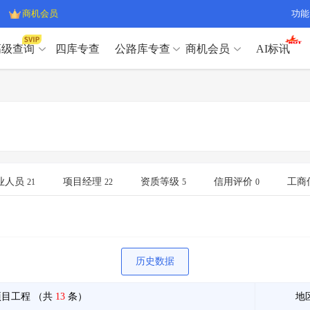
商机会员
功能
高级查询
四库专查
公路库专查
商机会员
AI标讯
高级查询（SVIP）
A
开标记录
>
项目经理带业绩荣誉证书
>
高级查询（SVIP）
A
项目参数
>
项目经理投标记录
>
下浮率
>
技术负责人/专职安全员C证
>
开标记录
>
项目经理带业绩荣誉证书
>
查业主
>
项目分类筛选
>
项目参数
>
项目经理投标记录
>
宏观经济
>
建企舆情
>
下浮率
>
技术负责人/专职安全员C证
>
业人员
项目经理
资质等级
信用评价
工商
21
22
5
0
政策规划
>
招投标规则
>
查业主
>
项目分类筛选
>
A
宏观经济
>
建企舆情
>
政策规划
>
招投标规则
>
A
商机会员
历史数据
业主专查
>
项目商机
>
商机会员
拟建项目审批
>
专项债项目
>
项目工程
（共
13
条）
地