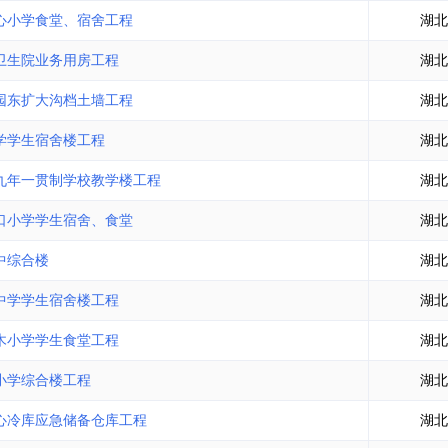
土地交易
>
省市重点项目
>
业主专查
>
项目商机
>
心小学食堂、宿舍工程
湖北
拟建项目审批
>
专项债项目
>
卫生院业务用房工程
湖北
土地交易
>
省市重点项目
>
园东扩大沟档土墙工程
湖北
学学生宿舍楼工程
湖北
九年一贯制学校教学楼工程
湖北
口小学学生宿舍、食堂
湖北
中综合楼
湖北
中学学生宿舍楼工程
湖北
木小学学生食堂工程
湖北
小学综合楼工程
湖北
心冷库应急储备仓库工程
湖北