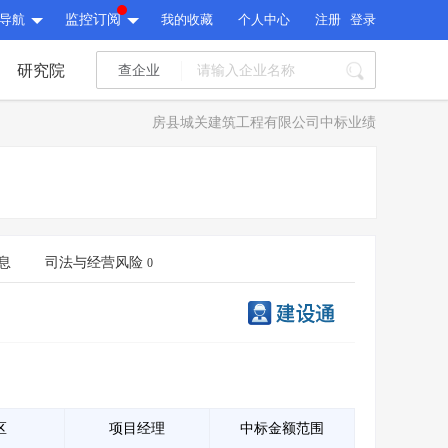
导航
监控订阅
我的收藏
个人中心
注册
登录
研究院
查企业
I标讯
房县城关建筑工程有限公司中标业绩
标讯精选
>
智能订阅
>
I标讯
标讯精选
>
智能订阅
>
建设通大数据研究院
研究报告
>
文章
>
息
司法与经营风险
0
建设通大数据研究院
PI接口
>
市场经营AI云平台
>
研究报告
>
文章
>
PI接口
>
市场经营AI云平台
>
其他服务
会员服务
>
数据导出服务
>
其他服务
人脉服务
>
APP下载
>
区
项目经理
中标金额范围