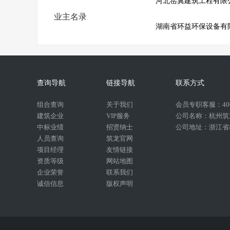
河北岳冀建筑工程有限
业主名录
湖南省环益环保设备有
查询导航
链接导航
联系方式
组合查询
关于我们
会员专职客服：400-
建筑企业
VIP服务
公司名称：杭州筑
中标业绩
招贤纳士
公司地址：浙江省杭
人员查询
筑龙官网
项目经理
友情链接
资质等级
网站地图
企业荣誉
联系我们
诚信信息
版权声明