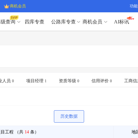
商机会员
功能
高级查询
四库专查
公路库专查
商机会员
AI标讯
高级查询（SVIP）
A
开标记录
>
项目经理带业绩荣誉证书
>
高级查询（SVIP）
A
项目参数
>
项目经理投标记录
>
下浮率
>
技术负责人/专职安全员C证
>
开标记录
>
项目经理带业绩荣誉证书
>
查业主
>
项目分类筛选
>
项目参数
>
项目经理投标记录
>
宏观经济
>
建企舆情
>
下浮率
>
技术负责人/专职安全员C证
>
业人员
项目经理
资质等级
信用评价
工商信
0
1
0
0
政策规划
>
招投标规则
>
查业主
>
项目分类筛选
>
A
宏观经济
>
建企舆情
>
政策规划
>
招投标规则
>
A
商机会员
历史数据
业主专查
>
项目商机
>
商机会员
拟建项目审批
>
专项债项目
>
项目工程
（共
14
条）
地