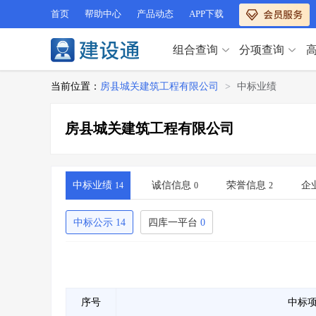
首页
帮助中心
产品动态
APP下载
组合查询
分项查询
分项查询（VIP）
当前位置：
房县城关建筑工程有限公司
>
中标业绩
查企业
>
查业绩
>
分项查询（VIP）
查资质
>
查人员
>
房县城关建筑工程有限公司
查荣誉
>
查诚信
>
查企业
>
查业绩
>
项目经理
>
信用评价
>
查资质
>
查人员
>
招标信息
>
组合查询
>
查荣誉
>
查诚信
>
中标业绩
诚信信息
荣誉信息
企
14
0
2
项目经理
>
信用评价
>
招标信息
>
组合查询
>
中标公示
14
四库一平台
0
行业 / 地区专查
四库专查
>
公路库专查
>
行业 / 地区专查
省库业绩查询
>
水利库专查
>
组合查询-广州
>
业绩专查-广州
>
四库专查
>
公路库专查
>
序号
中标