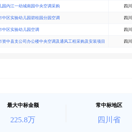
土地交易
>
省市重点项目
>
业主专查
>
项目商机
>
儿园内江一幼城南园中央空调采购
四川
拟建项目审批
>
专项债项目
>
市中区实验幼儿园碧桂园分园空调
四川
土地交易
>
省市重点项目
>
市中区实验幼儿园空调
四川
市资中县支公司办公楼中央空调及通风工程采购及安装项目
四川
最大中标金额
常中标地区
225.8万
四川省