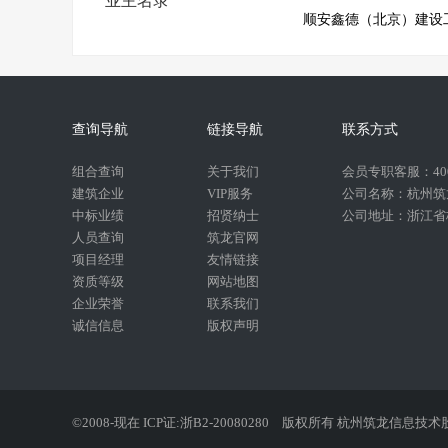
业主名录
顺安鑫德（北京）建设
查询导航
链接导航
联系方式
组合查询
关于我们
会员专职客服：400-
建筑企业
VIP服务
公司名称：杭州筑
中标业绩
招贤纳士
公司地址：浙江省杭
人员查询
筑龙官网
项目经理
友情链接
资质等级
网站地图
企业荣誉
联系我们
诚信信息
版权声明
©2008-现在 ICP证:浙B2-20080280
版权所有 杭州筑龙信息技术