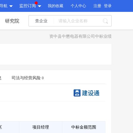
导航
监控订阅
我的收藏
个人中心
注册
登录
研究院
查企业
I标讯
资中县中懋电器有限公司中标业绩
标讯精选
>
智能订阅
>
I标讯
标讯精选
>
智能订阅
>
建设通大数据研究院
研究报告
>
文章
>
息
司法与经营风险
0
建设通大数据研究院
PI接口
>
市场经营AI云平台
>
研究报告
>
文章
>
PI接口
>
市场经营AI云平台
>
其他服务
会员服务
>
数据导出服务
>
其他服务
人脉服务
>
APP下载
>
区
项目经理
中标金额范围