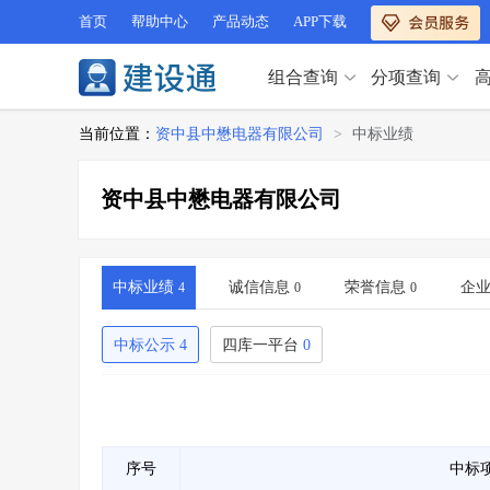
首页
帮助中心
产品动态
APP下载
组合查询
分项查询
分项查询（VIP）
当前位置：
资中县中懋电器有限公司
>
中标业绩
查企业
>
查业绩
>
分项查询（VIP）
查资质
>
查人员
>
资中县中懋电器有限公司
查荣誉
>
查诚信
>
查企业
>
查业绩
>
项目经理
>
信用评价
>
查资质
>
查人员
>
招标信息
>
组合查询
>
查荣誉
>
查诚信
>
中标业绩
诚信信息
荣誉信息
企
4
0
0
项目经理
>
信用评价
>
招标信息
>
组合查询
>
中标公示
4
四库一平台
0
行业 / 地区专查
四库专查
>
公路库专查
>
行业 / 地区专查
省库业绩查询
>
水利库专查
>
组合查询-广州
>
业绩专查-广州
>
四库专查
>
公路库专查
>
序号
中标