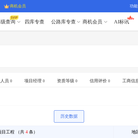
商机会员
功能
高级查询
四库专查
公路库专查
商机会员
AI标讯
高级查询（SVIP）
A
开标记录
>
项目经理带业绩荣誉证书
>
高级查询（SVIP）
A
项目参数
>
项目经理投标记录
>
下浮率
>
技术负责人/专职安全员C证
>
开标记录
>
项目经理带业绩荣誉证书
>
查业主
>
项目分类筛选
>
项目参数
>
项目经理投标记录
>
宏观经济
>
建企舆情
>
下浮率
>
技术负责人/专职安全员C证
>
业人员
项目经理
资质等级
信用评价
工商信
0
0
0
0
政策规划
>
招投标规则
>
查业主
>
项目分类筛选
>
A
宏观经济
>
建企舆情
>
政策规划
>
招投标规则
>
A
商机会员
历史数据
业主专查
>
项目商机
>
商机会员
拟建项目审批
>
专项债项目
>
项目工程
（共
4
条）
地