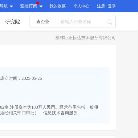
导航
监控订阅
我的收藏
个人中心
注册
登录
研究院
查企业
I标讯
榆林巨正恒达技术服务有限公司
标讯精选
>
智能订阅
>
I标讯
标讯精选
>
智能订阅
>
建设通大数据研究院
成立时间：2025-05-26
研究报告
>
文章
>
建设通大数据研究院
PI接口
>
市场经营AI云平台
>
研究报告
>
文章
>
PI接口
>
市场经营AI云平台
>
302室,注册资本为100万人民币。经营范围包括一般项
其他服务
经相关部门审批）；信息技术咨询服务...
会员服务
>
数据导出服务
>
其他服务
人脉服务
>
APP下载
>