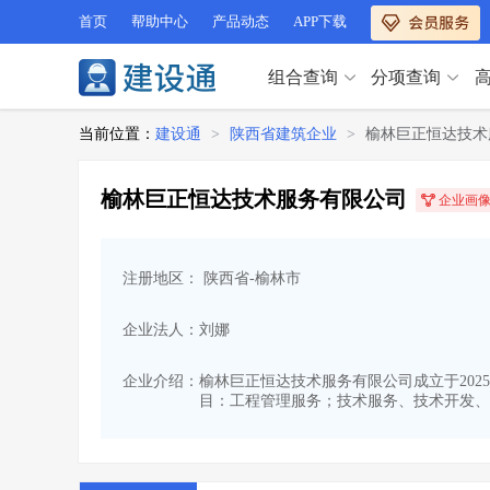
首页
帮助中心
产品动态
APP下载
组合查询
分项查询
分项查询（VIP）
当前位置：
建设通
>
陕西省建筑企业
>
榆林巨正恒达技术
查企业
>
查业绩
>
分项查询（VIP）
查资质
>
查人员
>
榆林巨正恒达技术服务有限公司
企业画
查荣誉
>
查诚信
>
查企业
>
查业绩
>
项目经理
>
信用评价
>
查资质
>
查人员
>
招标信息
>
组合查询
>
注册地区： 陕西省-榆林市
查荣誉
>
查诚信
>
项目经理
>
信用评价
>
企业法人：刘娜
招标信息
>
组合查询
>
行业 / 地区专查
企业介绍：
榆林巨正恒达技术服务有限公司成立于2025
目：工程管理服务；技术服务、技术开发、
四库专查
>
公路库专查
>
行业 / 地区专查
省库业绩查询
>
水利库专查
>
组合查询-广州
>
业绩专查-广州
>
四库专查
>
公路库专查
>