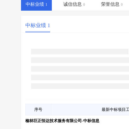
省库业绩查询
>
水利库专查
>
中标业绩
诚信信息
荣誉信息
1
0
0
组合查询-广州
>
业绩专查-广州
>
中标业绩 1
序号
最新中标项目
榆林巨正恒达技术服务有限公司-中标信息