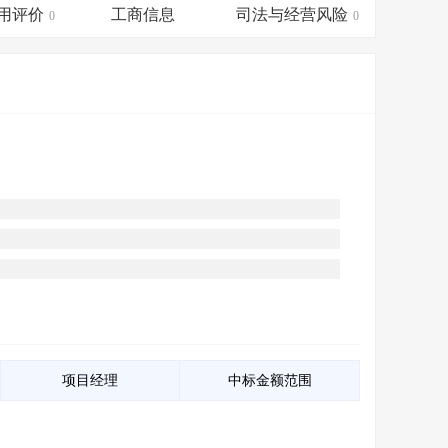
会员服务
>
数据导出服务
>
用评价
工商信息
司法与经营风险
0
0
人脉服务
>
APP下载
>
项目经理
中标金额范围