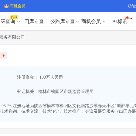
商机会员
功能
高级查询
四库专查
公路库专查
商机会员
AI标讯
高级查询（SVIP）
A
服务有限公司
开标记录
>
项目经理带业绩荣誉证书
>
高级查询（SVIP）
A
项目参数
>
项目经理投标记录
>
像
下浮率
>
技术负责人/专职安全员C证
>
开标记录
>
项目经理带业绩荣誉证书
>
查业主
>
项目分类筛选
>
项目参数
>
项目经理投标记录
>
宏观经济
>
建企舆情
>
注册资金： 100万人民币
下浮率
>
技术负责人/专职安全员C证
>
政策规划
>
招投标规则
>
查业主
>
项目分类筛选
>
A
登记机关：榆林市榆阳区市场监督管理局
宏观经济
>
建企舆情
>
政策规划
>
招投标规则
>
A
商机会员
-05-26,注册地址为陕西省榆林市榆阳区文化南路沙漠春天小区10幢2单元
技术咨询、技术交流、技术转让、技术推广；会议及展览服务（出国办展须
业主专查
>
项目商机
>
商机会员
拟建项目审批
>
专项债项目
>