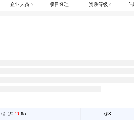
土地交易
>
省市重点项目
>
业主专查
>
项目商机
>
企业人员
项目经理
资质等级
信
0
1
0
拟建项目审批
>
专项债项目
>
土地交易
>
省市重点项目
>
工程（共
10
条）
地区