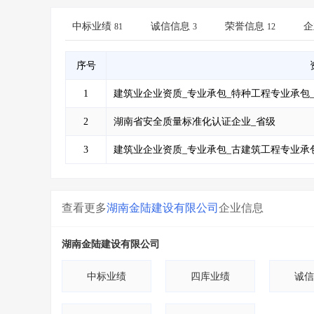
省库业绩查询
>
水利库专查
>
组合查询-广州
>
业绩专查-广州
>
中标业绩
诚信信息
荣誉信息
企
81
3
12
序号
1
建筑业企业资质_专业承包_特种工程专业承包
2
湖南省安全质量标准化认证企业_省级
3
建筑业企业资质_专业承包_古建筑工程专业承
查看更多
湖南金陆建设有限公司
企业信息
湖南金陆建设有限公司
中标业绩
四库业绩
诚信