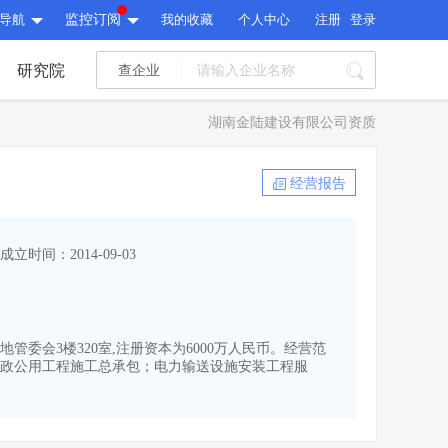
导航
监控订阅
我的收藏
个人中心
注册
登录
研究院
查企业
I标讯
湖南金陆建设有限公司资质
标讯精选
>
智能订阅
>
I标讯
经营报告
标讯精选
>
智能订阅
>
建设通大数据研究院
成立时间：2014-09-03
研究报告
>
文章
>
建设通大数据研究院
PI接口
>
市场经营AI云平台
>
研究报告
>
文章
>
PI接口
>
市场经营AI云平台
>
管委会3楼320室,注册资本为6000万人民币。经营范
其他服务
政公用工程施工总承包；电力输送设施安装工程服
会员服务
>
数据导出服务
>
其他服务
人脉服务
>
APP下载
>