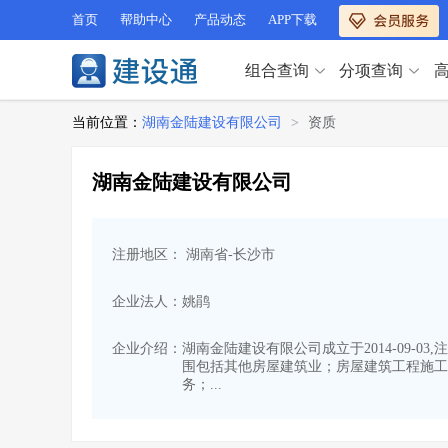
首页
帮助中心
产品动态
APP下载
组合查询
分项查询
分项查询（VIP）
当前位置：
湖南金陆建设有限公司
>
资质
查企业
>
查业绩
>
分项查询（VIP）
查资质
>
查人员
>
湖南金陆建设有限公司
查荣誉
>
查诚信
>
查企业
>
查业绩
>
项目经理
>
信用评价
>
查资质
>
查人员
>
招标信息
>
组合查询
>
注册地区： 湖南省-长沙市
查荣誉
>
查诚信
>
项目经理
>
信用评价
>
企业法人：姚鹃
招标信息
>
组合查询
>
行业 / 地区专查
企业介绍：
湖南金陆建设有限公司成立于2014-09-
围包括其他房屋建筑业；房屋建筑工程施工
四库专查
>
公路库专查
>
行业 / 地区专查
务；...
省库业绩查询
>
水利库专查
>
组合查询-广州
>
业绩专查-广州
>
四库专查
>
公路库专查
>