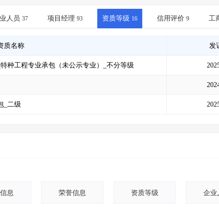
土地交易
>
省市重点项目
>
业主专查
>
项目商机
>
拟建项目审批
>
专项债项目
>
业人员
项目经理
资质等级
信用评价
工
37
93
16
9
土地交易
>
省市重点项目
>
资质名称
发
_特种工程专业承包（未公示专业）_不分等级
202
202
包_二级
202
信息
荣誉信息
资质等级
企业