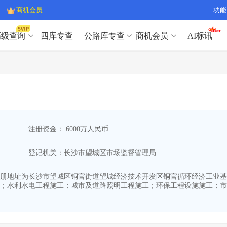
商机会员
功能
高级查询
四库专查
公路库专查
商机会员
AI标讯
高级查询（SVIP）
A
开标记录
>
项目经理带业绩荣誉证书
>
高级查询（SVIP）
A
项目参数
>
项目经理投标记录
>
下浮率
>
技术负责人/专职安全员C证
>
开标记录
>
项目经理带业绩荣誉证书
>
查业主
>
项目分类筛选
>
项目参数
>
项目经理投标记录
>
宏观经济
>
建企舆情
>
注册资金： 6000万人民币
下浮率
>
技术负责人/专职安全员C证
>
政策规划
>
招投标规则
>
查业主
>
项目分类筛选
>
A
登记机关：长沙市望城区市场监督管理局
宏观经济
>
建企舆情
>
政策规划
>
招投标规则
>
A
商机会员
03,注册地址为长沙市望城区铜官街道望城经济技术开发区铜官循环经济工业基地
；水利水电工程施工；城市及道路照明工程施工；环保工程设施施工；市
业主专查
>
项目商机
>
商机会员
拟建项目审批
>
专项债项目
>