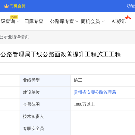
商机会员
功能
高级查询
四库专查
公路库专查
商机会员
AI标讯
高级查询（SVIP）
A
公示业绩详情页
开标记录
>
项目经理带业绩荣誉证书
>
高级查询（SVIP）
A
项目参数
>
项目经理投标记录
>
市某公路管理局干线公路面改善提升工程施工工程
下浮率
>
技术负责人/专职安全员C证
>
开标记录
>
项目经理带业绩荣誉证书
>
查业主
>
项目分类筛选
>
项目参数
>
项目经理投标记录
>
宏观经济
>
建企舆情
>
下浮率
>
技术负责人/专职安全员C证
>
业绩类型
施工
政策规划
>
招投标规则
>
查业主
>
项目分类筛选
>
A
建设单位
贵州省安顺公路管理局
宏观经济
>
建企舆情
>
政策规划
>
招投标规则
>
A
金额范围
1000万以上
商机会员
技术负责人
业主专查
>
项目商机
>
商机会员
拟建项目审批
>
专项债项目
>
专职安全员