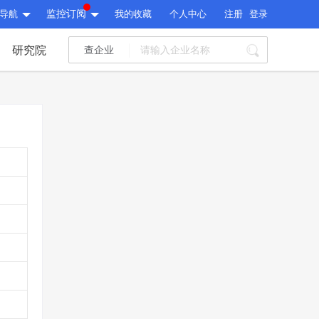
导航
监控订阅
我的收藏
个人中心
注册
登录
研究院
查企业
I标讯
标讯精选
>
智能订阅
>
I标讯
标讯精选
>
智能订阅
>
建设通大数据研究院
研究报告
>
文章
>
建设通大数据研究院
PI接口
>
市场经营AI云平台
>
研究报告
>
文章
>
PI接口
>
市场经营AI云平台
>
其他服务
会员服务
>
数据导出服务
>
其他服务
人脉服务
>
APP下载
>