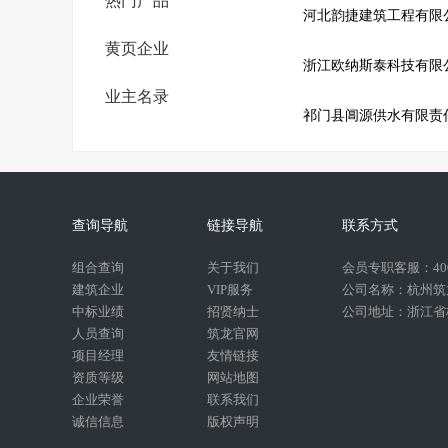
热门产品
河北韵捷建筑工程有限
黄页企业
浙江欧纳斯泰科技有限
业主名录
祁门县阊源供水有限责
查询导航
链接导航
联系方式
组合查询
关于我们
会员专职客服：400-
建筑企业
VIP服务
公司名称：杭州筑
中标业绩
招贤纳士
公司地址：浙江省杭
人员查询
筑龙官网
项目经理
友情链接
资质等级
网站地图
企业荣誉
联系我们
诚信信息
版权声明