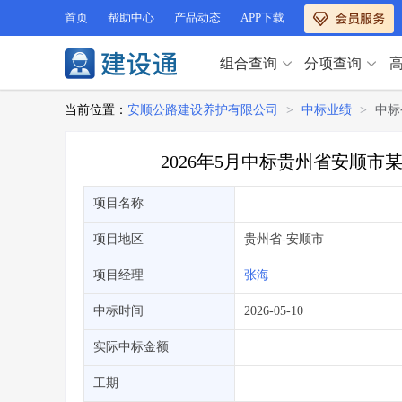
首页
帮助中心
产品动态
APP下载
组合查询
分项查询
分项查询（VIP）
当前位置：
安顺公路建设养护有限公司
>
中标业绩
>
中标
查企业
>
查业绩
>
分项查询（VIP）
查资质
>
查人员
>
2026年5月中标贵州省安顺
查荣誉
>
查诚信
>
查企业
>
查业绩
>
项目经理
>
信用评价
>
项目名称
查资质
>
查人员
>
招标信息
>
组合查询
>
查荣誉
>
查诚信
>
项目地区
贵州省
-安顺市
项目经理
>
信用评价
>
项目经理
张海
招标信息
>
组合查询
>
行业 / 地区专查
中标时间
2026-05-10
四库专查
>
公路库专查
>
行业 / 地区专查
实际中标金额
省库业绩查询
>
水利库专查
>
组合查询-广州
>
业绩专查-广州
>
四库专查
工期
>
公路库专查
>