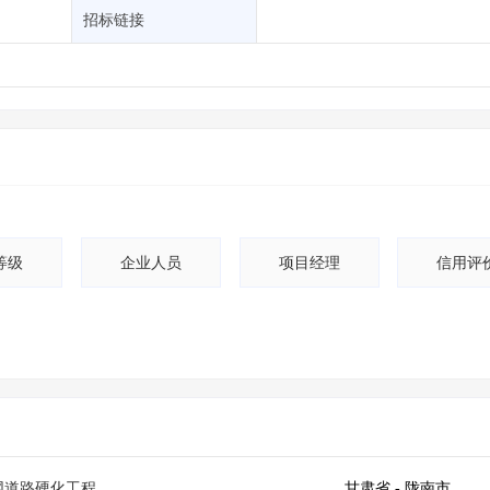
土地交易
>
省市重点项目
>
业主专查
>
项目商机
>
招标链接
拟建项目审批
>
专项债项目
>
土地交易
>
省市重点项目
>
等级
企业人员
项目经理
信用评
网道路硬化工程
甘肃省
- 陇南市