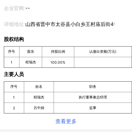
--
企业官网:
详细地址:
山西省晋中市太谷县小白乡王村庙后街4号
股权结构
序号
股东
持股比例
认缴出资额(万元)
程瑞杰
1
100.00%
主要人员
序号
姓名
职务
程瑞杰
执行董事兼总经理
1
吕中娟
监事
2
查看更多