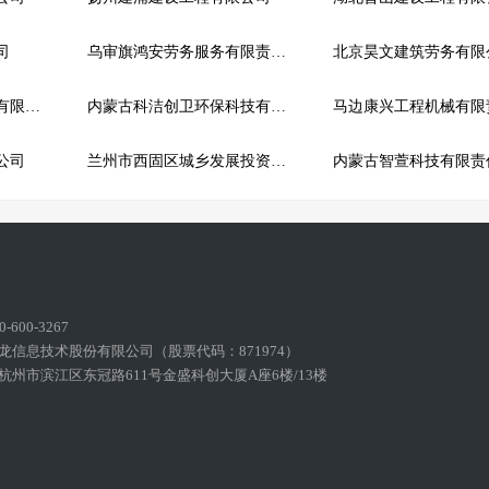
司
乌审旗鸿安劳务服务有限责任公司
北京昊文建筑劳务有限
黑龙江省卿荷建筑工程有限公司
内蒙古科洁创卫环保科技有限公司
公司
兰州市西固区城乡发展投资有限公司
内蒙古智萱科技有限责
600-3267
龙信息技术股份有限公司（股票代码：871974）
州市滨江区东冠路611号金盛科创大厦A座6楼/13楼