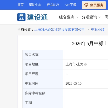
首页
帮助中心
产品动态
APP下载
组合查询
分项查询
分项查询（VIP）
当前位置：
上海雅米鼎宏业建设发展有限公司
>
中标业绩
查企业
>
查业绩
>
分项查询（VIP）
查资质
>
查人员
>
2026年5月中
查荣誉
>
查诚信
>
查企业
>
查业绩
>
项目经理
>
信用评价
>
项目名称
查资质
>
查人员
>
招标信息
>
组合查询
>
查荣誉
>
查诚信
>
项目地区
上海市
-上海市
项目经理
>
信用评价
>
项目经理
--
招标信息
>
组合查询
>
行业 / 地区专查
中标时间
2026-05-10
四库专查
>
公路库专查
>
行业 / 地区专查
实际中标金额
省库业绩查询
>
水利库专查
>
组合查询-广州
>
业绩专查-广州
>
四库专查
工期
>
公路库专查
>