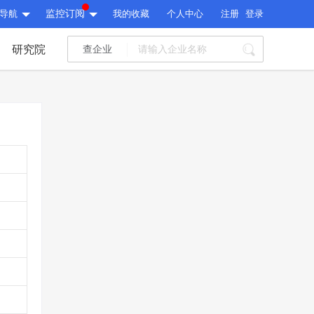
导航
监控订阅
我的收藏
个人中心
注册
登录
研究院
查企业
I标讯
标讯精选
>
智能订阅
>
I标讯
标讯精选
>
智能订阅
>
建设通大数据研究院
研究报告
>
文章
>
建设通大数据研究院
PI接口
>
市场经营AI云平台
>
研究报告
>
文章
>
PI接口
>
市场经营AI云平台
>
其他服务
会员服务
>
数据导出服务
>
其他服务
人脉服务
>
APP下载
>