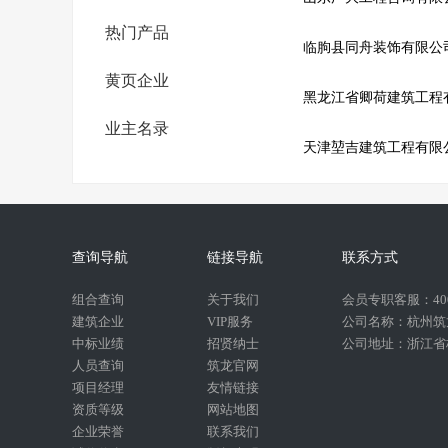
热门产品
临朐县同舟装饰有限公
黄页企业
业主名录
天津堃吉建筑工程有限
查询导航
链接导航
联系方式
组合查询
关于我们
会员专职客服：400-
建筑企业
VIP服务
公司名称：杭州筑
中标业绩
招贤纳士
公司地址：浙江省杭
人员查询
筑龙官网
项目经理
友情链接
资质等级
网站地图
企业荣誉
联系我们