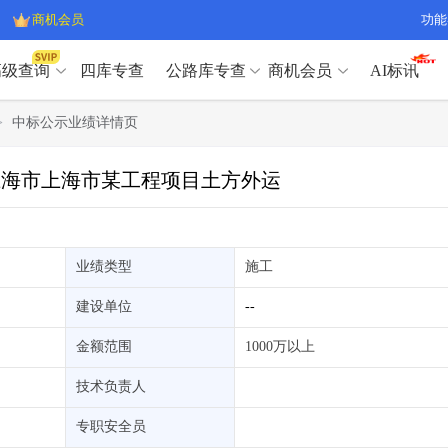
商机会员
功能
高级查询
四库专查
公路库专查
商机会员
AI标讯
高级查询（SVIP）
A
>
中标公示业绩详情页
开标记录
>
项目经理带业绩荣誉证书
>
高级查询（SVIP）
A
项目参数
>
项目经理投标记录
>
标上海市上海市某工程项目土方外运
下浮率
>
技术负责人/专职安全员C证
>
开标记录
>
项目经理带业绩荣誉证书
>
查业主
>
项目分类筛选
>
项目参数
>
项目经理投标记录
>
宏观经济
>
建企舆情
>
下浮率
>
技术负责人/专职安全员C证
>
业绩类型
施工
政策规划
>
招投标规则
>
查业主
>
项目分类筛选
>
A
建设单位
--
宏观经济
>
建企舆情
>
政策规划
>
招投标规则
>
A
金额范围
1000万以上
商机会员
技术负责人
业主专查
>
项目商机
>
商机会员
拟建项目审批
>
专项债项目
>
专职安全员