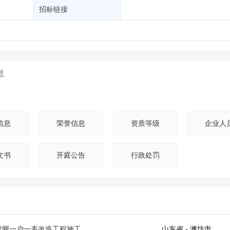
土地交易
>
省市重点项目
>
业主专查
>
项目商机
>
招标链接
拟建项目审批
>
专项债项目
>
土地交易
>
省市重点项目
>
息
信息
荣誉信息
资质等级
企业人
文书
开庭公告
行政处罚
水管网一户一表改造工程施工
山东省
- 潍坊市