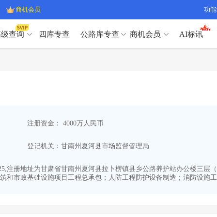
商机会员
功能
高级查询
四库专查
公路库专查
商机会员
AI标讯
高级查询（SVIP）
A
开标记录
>
项目经理带业绩荣誉证书
>
高级查询（SVIP）
A
项目参数
>
项目经理投标记录
>
下浮率
>
技术负责人/专职安全员C证
>
开标记录
>
项目经理带业绩荣誉证书
>
查业主
>
项目分类筛选
>
项目参数
>
项目经理投标记录
>
宏观经济
>
建企舆情
>
注册资金： 4000万人民币
下浮率
>
技术负责人/专职安全员C证
>
政策规划
>
招投标规则
>
查业主
>
项目分类筛选
>
A
登记机关：甘南州夏河县市场监督管理局
宏观经济
>
建企舆情
>
政策规划
>
招投标规则
>
A
商机会员
3-25,注册地址为甘肃省甘南州夏河县拉卜楞镇县乡公路养护站办公楼三层
筑和市政基础设施项目工程总承包；人防工程防护设备制造；消防设施工程
业主专查
>
项目商机
>
商机会员
拟建项目审批
>
专项债项目
>