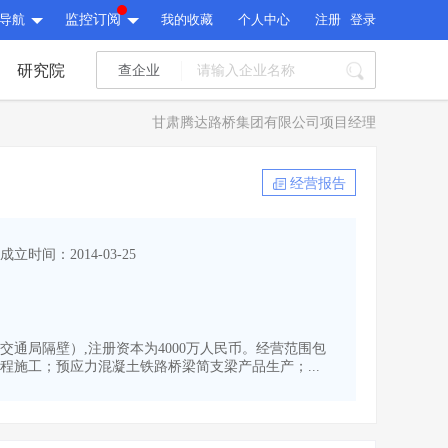
导航
监控订阅
我的收藏
个人中心
注册
登录
研究院
查企业
I标讯
甘肃腾达路桥集团有限公司项目经理
标讯精选
>
智能订阅
>
I标讯
经营报告
标讯精选
>
智能订阅
>
建设通大数据研究院
成立时间：2014-03-25
研究报告
>
文章
>
建设通大数据研究院
PI接口
>
市场经营AI云平台
>
研究报告
>
文章
>
PI接口
>
市场经营AI云平台
>
（交通局隔壁）,注册资本为4000万人民币。经营范围包
其他服务
施工；预应力混凝土铁路桥梁简支梁产品生产；...
会员服务
>
数据导出服务
>
其他服务
人脉服务
>
APP下载
>