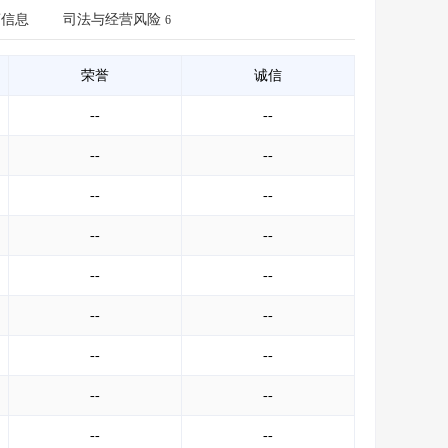
会员服务
>
数据导出服务
>
商信息
司法与经营风险
6
人脉服务
>
APP下载
>
荣誉
诚信
--
--
--
--
--
--
--
--
--
--
--
--
--
--
--
--
--
--