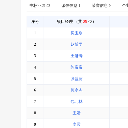
省库业绩查询
>
水利库专查
>
中标业绩
诚信信息
荣誉信息
企
92
1
0
组合查询-广州
>
业绩专查-广州
>
序号
项目经理
（共
29
位）
1
房玉刚
2
赵博学
3
王进涛
4
陈富富
5
张盛德
6
何永杰
7
包元林
8
王婧
9
李霞