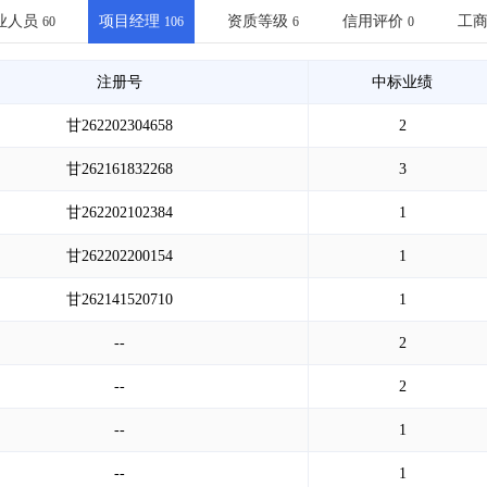
土地交易
>
省市重点项目
>
业主专查
>
项目商机
>
业人员
项目经理
资质等级
信用评价
工
60
106
6
0
拟建项目审批
>
专项债项目
>
土地交易
>
省市重点项目
>
注册号
中标业绩
甘262202304658
2
甘262161832268
3
甘262202102384
1
甘262202200154
1
甘262141520710
1
--
2
--
2
--
1
--
1