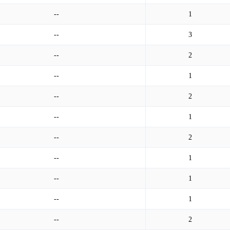
--
1
--
3
--
2
--
1
--
2
--
1
--
2
--
1
--
1
--
1
--
2