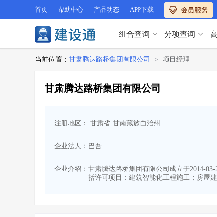
首页
帮助中心
产品动态
APP下载
组合查询
分项查询
分项查询（VIP）
当前位置：
甘肃腾达路桥集团有限公司
>
项目经理
查企业
>
查业绩
>
分项查询（VIP）
查资质
>
查人员
>
甘肃腾达路桥集团有限公司
查荣誉
>
查诚信
>
查企业
>
查业绩
>
项目经理
>
信用评价
>
查资质
>
查人员
>
招标信息
>
组合查询
>
注册地区： 甘肃省-甘南藏族自治州
查荣誉
>
查诚信
>
项目经理
>
信用评价
>
企业法人：巴吾
招标信息
>
组合查询
>
行业 / 地区专查
企业介绍：
甘肃腾达路桥集团有限公司成立于2014-0
括许可项目：建筑智能化工程施工；房屋建
四库专查
>
公路库专查
>
行业 / 地区专查
省库业绩查询
>
水利库专查
>
组合查询-广州
>
业绩专查-广州
>
四库专查
>
公路库专查
>