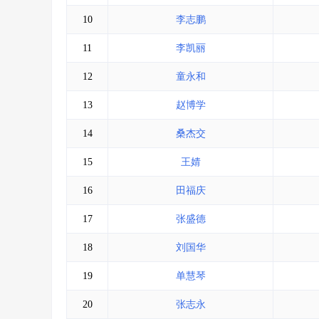
10
李志鹏
11
李凯丽
12
童永和
13
赵博学
14
桑杰交
15
王婧
16
田福庆
17
张盛德
18
刘国华
19
单慧琴
20
张志永