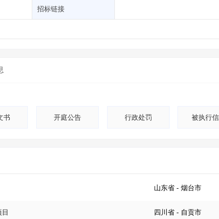
土地交易
>
省市重点项目
>
业主专查
>
项目商机
>
招标链接
拟建项目审批
>
专项债项目
>
土地交易
>
省市重点项目
>
息
文书
开庭公告
行政处罚
被执行
山东省
- 烟台市
项目
四川省
- 自贡市