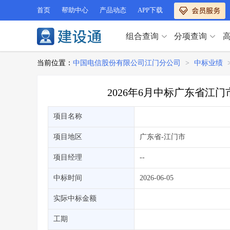
首页
帮助中心
产品动态
APP下载
组合查询
分项查询
分项查询（VIP）
当前位置：
中国电信股份有限公司江门分公司
>
中标业绩
查企业
>
查业绩
>
分项查询（VIP）
查资质
>
查人员
>
2026年6月中标广东省
查荣誉
>
查诚信
>
查企业
>
查业绩
>
项目经理
>
信用评价
>
项目名称
查资质
>
查人员
>
招标信息
>
组合查询
>
查荣誉
>
查诚信
>
项目地区
广东省
-江门市
项目经理
>
信用评价
>
项目经理
--
招标信息
>
组合查询
>
行业 / 地区专查
中标时间
2026-06-05
四库专查
>
公路库专查
>
行业 / 地区专查
实际中标金额
省库业绩查询
>
水利库专查
>
组合查询-广州
>
业绩专查-广州
>
四库专查
工期
>
公路库专查
>