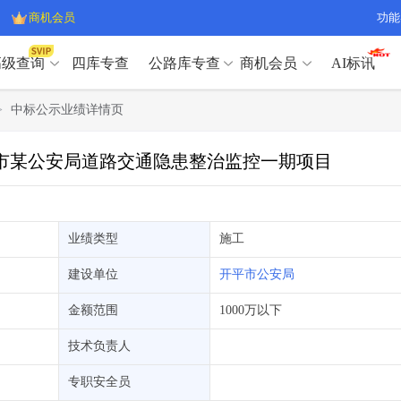
商机会员
功能
高级查询
四库专查
公路库专查
商机会员
AI标讯
高级查询（SVIP）
A
>
中标公示业绩详情页
开标记录
>
项目经理带业绩荣誉证书
>
高级查询（SVIP）
A
项目参数
>
项目经理投标记录
>
江门市某公安局道路交通隐患整治监控一期项目
下浮率
>
技术负责人/专职安全员C证
>
开标记录
>
项目经理带业绩荣誉证书
>
查业主
>
项目分类筛选
>
项目参数
>
项目经理投标记录
>
宏观经济
>
建企舆情
>
下浮率
>
技术负责人/专职安全员C证
>
业绩类型
施工
政策规划
>
招投标规则
>
查业主
>
项目分类筛选
>
A
建设单位
开平市公安局
宏观经济
>
建企舆情
>
政策规划
>
招投标规则
>
A
金额范围
1000万以下
商机会员
技术负责人
业主专查
>
项目商机
>
商机会员
拟建项目审批
>
专项债项目
>
专职安全员