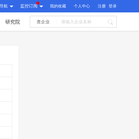
导航
监控订阅
我的收藏
个人中心
注册
登录
研究院
查企业
I标讯
标讯精选
>
智能订阅
>
I标讯
标讯精选
>
智能订阅
>
建设通大数据研究院
研究报告
>
文章
>
建设通大数据研究院
PI接口
>
市场经营AI云平台
>
研究报告
>
文章
>
PI接口
>
市场经营AI云平台
>
其他服务
会员服务
>
数据导出服务
>
其他服务
人脉服务
>
APP下载
>