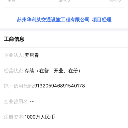
中标:1
诚信:0
荣誉:0
苏州华利莱交通设施工程有限公司
-
项目经理
工商信息
企业法人:
罗唐春
经营状态:
存续（在营、开业、在册）
913205946891540178
统一信用代码:
--
企业曾用名:
注册资本:
1000万人民币