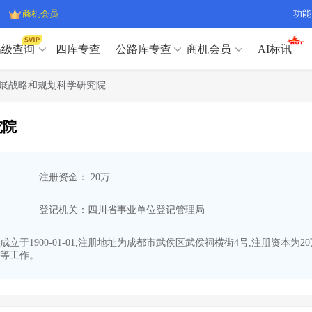
商机会员
功能
高级查询
四库专查
公路库专查
商机会员
AI标讯
高级查询（SVIP）
A
展战略和规划科学研究院
开标记录
>
项目经理带业绩荣誉证书
>
高级查询（SVIP）
A
项目参数
>
项目经理投标记录
>
究院
下浮率
>
技术负责人/专职安全员C证
>
开标记录
>
项目经理带业绩荣誉证书
>
查业主
>
项目分类筛选
>
项目参数
>
项目经理投标记录
>
宏观经济
>
建企舆情
>
注册资金： 20万
下浮率
>
技术负责人/专职安全员C证
>
政策规划
>
招投标规则
>
查业主
>
项目分类筛选
>
A
登记机关：四川省事业单位登记管理局
宏观经济
>
建企舆情
>
政策规划
>
招投标规则
>
A
商机会员
于1900-01-01,注册地址为成都市武侯区武侯祠横街4号,注册资本
工作。...
业主专查
>
项目商机
>
商机会员
拟建项目审批
>
专项债项目
>