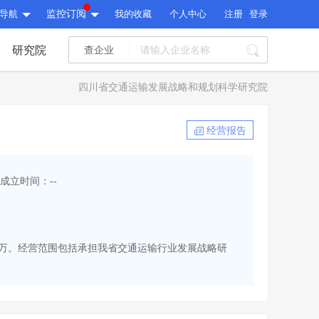
导航
监控订阅
我的收藏
个人中心
注册
登录
研究院
查企业
I标讯
四川省交通运输发展战略和规划科学研究院
标讯精选
>
智能订阅
>
I标讯
经营报告
标讯精选
>
智能订阅
>
建设通大数据研究院
成立时间：--
研究报告
>
文章
>
建设通大数据研究院
PI接口
>
市场经营AI云平台
>
研究报告
>
文章
>
PI接口
>
市场经营AI云平台
>
为20万。经营范围包括承担我省交通运输行业发展战略研
其他服务
会员服务
>
数据导出服务
>
其他服务
人脉服务
>
APP下载
>