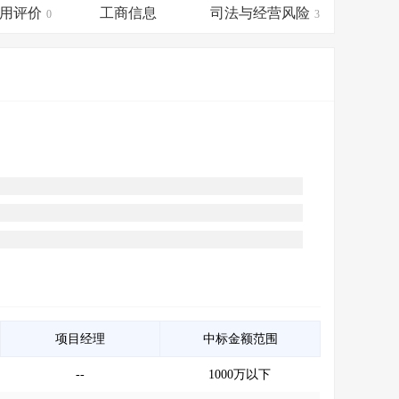
会员服务
>
数据导出服务
>
用评价
工商信息
司法与经营风险
0
3
人脉服务
>
APP下载
>
项目经理
中标金额范围
--
1000万以下