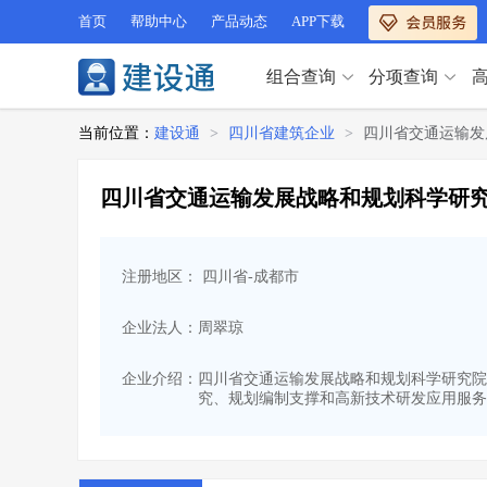
首页
帮助中心
产品动态
APP下载
组合查询
分项查询
分项查询（VIP）
当前位置：
建设通
>
四川省建筑企业
>
四川省交通运输发
查企业
>
查业绩
>
分项查询（VIP）
查资质
>
查人员
>
四川省交通运输发展战略和规划科学研
查荣誉
>
查诚信
>
查企业
>
查业绩
>
项目经理
>
信用评价
>
查资质
>
查人员
>
招标信息
>
组合查询
>
注册地区： 四川省-成都市
查荣誉
>
查诚信
>
项目经理
>
信用评价
>
企业法人：周翠琼
招标信息
>
组合查询
>
行业 / 地区专查
企业介绍：
四川省交通运输发展战略和规划科学研究院成立
究、规划编制支撑和高新技术研发应用服务等
四库专查
>
公路库专查
>
行业 / 地区专查
省库业绩查询
>
水利库专查
>
组合查询-广州
>
业绩专查-广州
>
四库专查
>
公路库专查
>