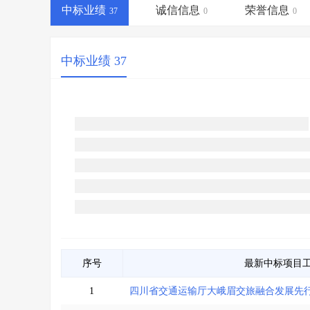
省库业绩查询
>
水利库专查
>
中标业绩
诚信信息
荣誉信息
37
0
0
组合查询-广州
>
业绩专查-广州
>
中标业绩 37
序号
最新中标项目
1
四川省交通运输厅大峨眉交旅融合发展先