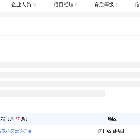
土地交易
>
省市重点项目
>
业主专查
>
项目商机
>
企业人员
项目经理
资质等级
信
31
0
1
拟建项目审批
>
专项债项目
>
土地交易
>
省市重点项目
>
工程（共
37
条）
地区
行示范区建设研究
四川省-成都市