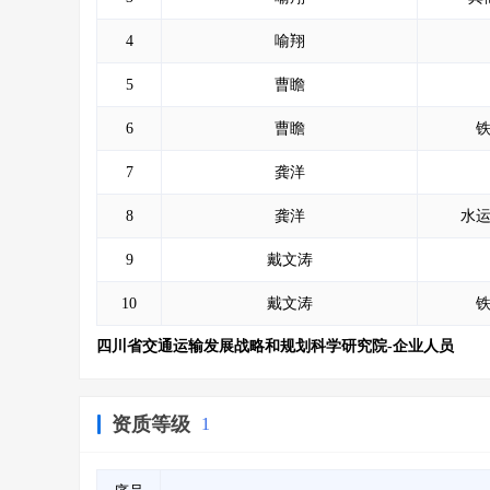
4
喻翔
5
曹瞻
6
曹瞻
7
龚洋
8
龚洋
水
9
戴文涛
10
戴文涛
四川省交通运输发展战略和规划科学研究院-企业人员
资质等级
1