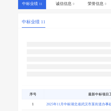
省库业绩查询
>
水利库专查
>
中标业绩
诚信信息
荣誉信息
11
0
0
组合查询-广州
>
业绩专查-广州
>
中标业绩 11
序号
最新中标项目
1
2025年11月中标湖北省武汉市某街道办