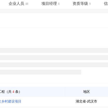
土地交易
>
省市重点项目
>
业主专查
>
项目商机
>
企业人员
项目经理
资质等级
信
48
6
9
拟建项目审批
>
专项债项目
>
土地交易
>
省市重点项目
>
工程（共
4
条）
地区
事处乡村建设项目
湖北省-武汉市