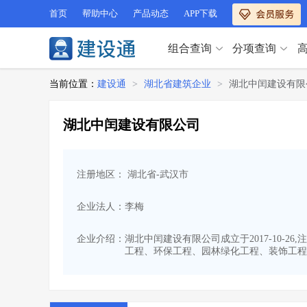
首页
帮助中心
产品动态
APP下载
组合查询
分项查询
分项查询（VIP）
当前位置：
建设通
>
湖北省建筑企业
>
湖北中闰建设有限
查企业
>
查业绩
>
分项查询（VIP）
查资质
>
查人员
>
湖北中闰建设有限公司
查荣誉
>
查诚信
>
查企业
>
查业绩
>
项目经理
>
信用评价
>
查资质
>
查人员
>
招标信息
>
组合查询
>
注册地区： 湖北省-武汉市
查荣誉
>
查诚信
>
项目经理
>
信用评价
>
企业法人：李梅
招标信息
>
组合查询
>
行业 / 地区专查
企业介绍：
湖北中闰建设有限公司成立于2017-10-
工程、环保工程、园林绿化工程、装饰工程
四库专查
>
公路库专查
>
行业 / 地区专查
省库业绩查询
>
水利库专查
>
组合查询-广州
>
业绩专查-广州
>
四库专查
>
公路库专查
>