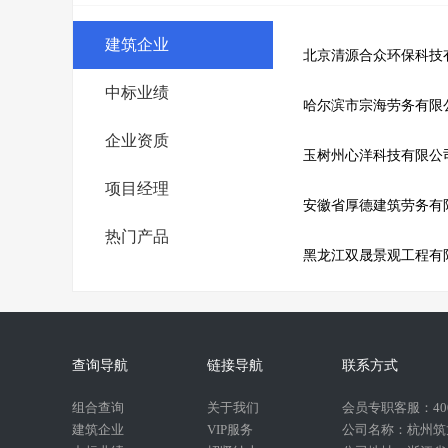
建筑企业
北京清源合众环保科技
中标业绩
哈尔滨市宗海劳务有限
企业资质
玉树州心洋科技有限公
项目经理
安徽省厚德建筑劳务有
热门产品
黑龙江双晟景观工程有
查询导航
链接导航
联系方式
组合查询
关于我们
会员专职客服：400-
建筑企业
VIP服务
公司名称：杭州筑