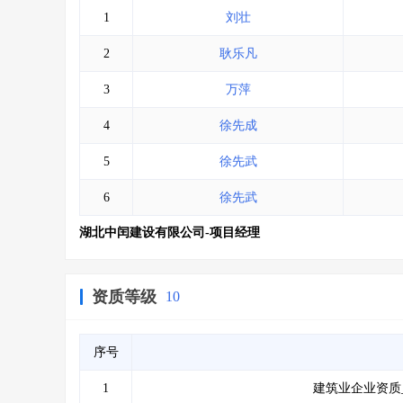
1
刘壮
2
耿乐凡
3
万萍
4
徐先成
5
徐先武
6
徐先武
湖北中闰建设有限公司-项目经理
资质等级
10
序号
1
建筑业企业资质