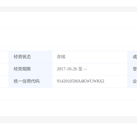
经营状态
存续
成
经营期限
2017-10-26 至 --
登
统一信用代码
91420105MA4KWUWK62
企
号