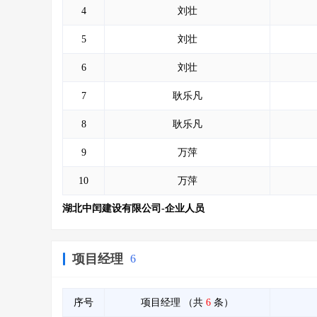
4
刘壮
5
刘壮
6
刘壮
7
耿乐凡
8
耿乐凡
9
万萍
10
万萍
湖北中闰建设有限公司-企业人员
项目经理
6
序号
项目经理
（共
6
条）