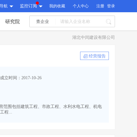
导航
监控订阅
我的收藏
个人中心
注册
登录
研究院
查企业
I标讯
湖北中闰建设有限公司
标讯精选
>
智能订阅
>
I标讯
经营报告
标讯精选
>
智能订阅
>
建设通大数据研究院
成立时间：2017-10-26
研究报告
>
文章
>
建设通大数据研究院
PI接口
>
市场经营AI云平台
>
研究报告
>
文章
>
PI接口
>
市场经营AI云平台
>
民币。经营范围包括建筑工程、市政工程、水利水电工程、机电
其他服务
...
会员服务
>
数据导出服务
>
其他服务
人脉服务
>
APP下载
>