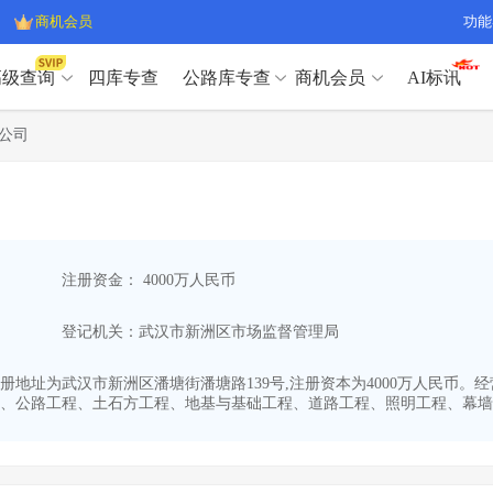
商机会员
功能
高级查询
四库专查
公路库专查
商机会员
AI标讯
高级查询（SVIP）
A
公司
开标记录
>
项目经理带业绩荣誉证书
>
高级查询（SVIP）
A
项目参数
>
项目经理投标记录
>
下浮率
>
技术负责人/专职安全员C证
>
开标记录
>
项目经理带业绩荣誉证书
>
查业主
>
项目分类筛选
>
项目参数
>
项目经理投标记录
>
宏观经济
>
建企舆情
>
注册资金： 4000万人民币
下浮率
>
技术负责人/专职安全员C证
>
政策规划
>
招投标规则
>
查业主
>
项目分类筛选
>
A
登记机关：武汉市新洲区市场监督管理局
宏观经济
>
建企舆情
>
政策规划
>
招投标规则
>
A
商机会员
26,注册地址为武汉市新洲区潘塘街潘塘路139号,注册资本为4000万人
、公路工程、土石方工程、地基与基础工程、道路工程、照明工程、幕墙工程
业主专查
>
项目商机
>
商机会员
拟建项目审批
>
专项债项目
>