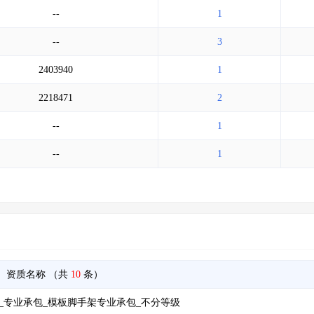
--
1
--
3
2403940
1
2218471
2
--
1
--
1
资质名称
（共
10
条）
_专业承包_模板脚手架专业承包_不分等级