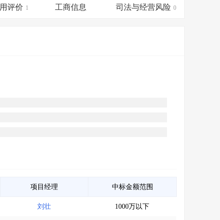
会员服务
>
数据导出服务
>
用评价
工商信息
司法与经营风险
1
0
人脉服务
>
APP下载
>
项目经理
中标金额范围
刘壮
1000万以下