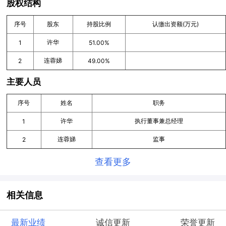
股权结构
序号
股东
持股比例
认缴出资额(万元)
许华
1
51.00%
连蓉娣
2
49.00%
主要人员
序号
姓名
职务
许华
执行董事兼总经理
1
连蓉娣
监事
2
查看更多
相关信息
最新业绩
诚信更新
荣誉更新