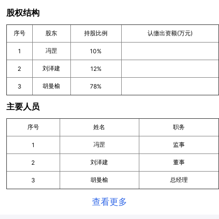
股权结构
序号
股东
持股比例
认缴出资额(万元)
冯罡
1
10%
刘泽建
2
12%
胡曼榆
3
78%
主要人员
序号
姓名
职务
冯罡
监事
1
刘泽建
董事
2
胡曼榆
总经理
3
查看更多