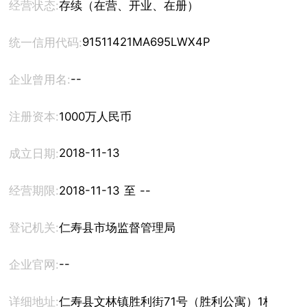
经营状态:
存续（在营、开业、在册）
91511421MA695LWX4P
统一信用代码:
--
企业曾用名:
注册资本:
1000万人民币
2018-11-13
成立日期:
经营期限:
2018-11-13 至 --
登记机关:
仁寿县市场监督管理局
--
企业官网:
详细地址:
仁寿县文林镇胜利街71号（胜利公寓）1栋1层21