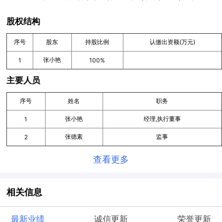
股权结构
序号
股东
持股比例
认缴出资额(万元)
张小艳
1
100%
主要人员
序号
姓名
职务
张小艳
经理,执行董事
1
张德素
监事
2
查看更多
相关信息
最新业绩
诚信更新
荣誉更新