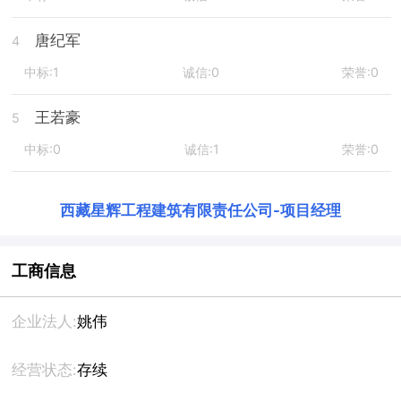
唐纪军
4
中标:1
诚信:0
荣誉:0
王若豪
5
中标:0
诚信:1
荣誉:0
西藏星辉工程建筑有限责任公司
-
项目经理
工商信息
企业法人:
姚伟
经营状态:
存续