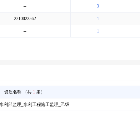
--
3
2210022562
1
--
1
资质名称
（共
1
条）
水利部监理_水利工程施工监理_乙级