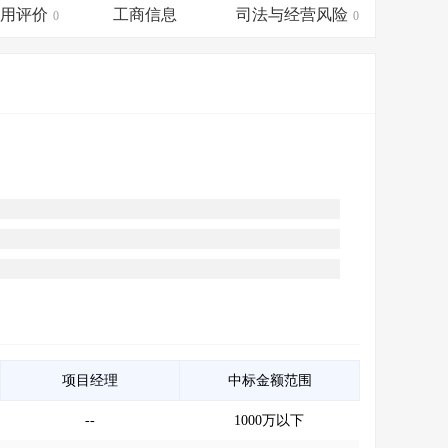
会员服务
>
数据导出服务
>
信用评价
工商信息
司法与经营风险
0
0
人脉服务
>
APP下载
>
项目经理
中标金额范围
--
1000万以下