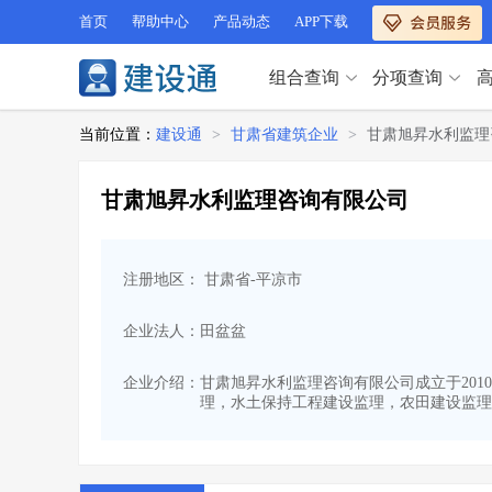
首页
帮助中心
产品动态
APP下载
组合查询
分项查询
分项查询（VIP）
当前位置：
建设通
>
甘肃省建筑企业
>
甘肃旭昇水利监理
查企业
>
查业绩
>
分项查询（VIP）
查资质
>
查人员
>
甘肃旭昇水利监理咨询有限公司
查荣誉
>
查诚信
>
查企业
>
查业绩
>
项目经理
>
信用评价
>
查资质
>
查人员
>
招标信息
>
组合查询
>
注册地区： 甘肃省-平凉市
查荣誉
>
查诚信
>
项目经理
>
信用评价
>
企业法人：田盆盆
招标信息
>
组合查询
>
行业 / 地区专查
企业介绍：
甘肃旭昇水利监理咨询有限公司成立于2010
理，水土保持工程建设监理，农田建设监理
四库专查
>
公路库专查
>
行业 / 地区专查
省库业绩查询
>
水利库专查
>
组合查询-广州
>
业绩专查-广州
>
四库专查
>
公路库专查
>