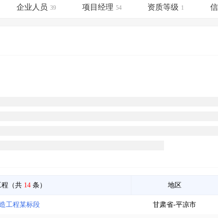
土地交易
>
省市重点项目
>
业主专查
>
项目商机
>
企业人员
项目经理
资质等级
39
54
1
拟建项目审批
>
专项债项目
>
土地交易
>
省市重点项目
>
工程（共
14
条）
地区
改造工程某标段
甘肃省-平凉市