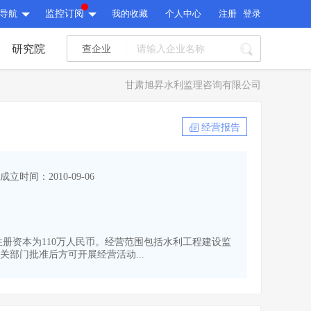
导航
监控订阅
我的收藏
个人中心
注册
登录
研究院
查企业
I标讯
甘肃旭昇水利监理咨询有限公司
标讯精选
>
智能订阅
>
I标讯
经营报告
标讯精选
>
智能订阅
>
建设通大数据研究院
成立时间：2010-09-06
研究报告
>
文章
>
建设通大数据研究院
PI接口
>
市场经营AI云平台
>
研究报告
>
文章
>
PI接口
>
市场经营AI云平台
>
,注册资本为110万人民币。经营范围包括水利工程建设监
其他服务
部门批准后方可开展经营活动...
会员服务
>
数据导出服务
>
其他服务
人脉服务
>
APP下载
>