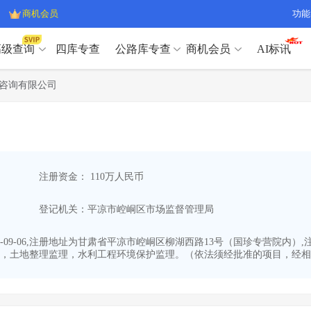
商机会员
功能
高级查询
四库专查
公路库专查
商机会员
AI标讯
高级查询（SVIP）
A
咨询有限公司
开标记录
>
项目经理带业绩荣誉证书
>
高级查询（SVIP）
A
项目参数
>
项目经理投标记录
>
下浮率
>
技术负责人/专职安全员C证
>
开标记录
>
项目经理带业绩荣誉证书
>
查业主
>
项目分类筛选
>
项目参数
>
项目经理投标记录
>
宏观经济
>
建企舆情
>
注册资金： 110万人民币
下浮率
>
技术负责人/专职安全员C证
>
政策规划
>
招投标规则
>
查业主
>
项目分类筛选
>
A
登记机关：平凉市崆峒区市场监督管理局
宏观经济
>
建企舆情
>
政策规划
>
招投标规则
>
A
商机会员
-09-06,注册地址为甘肃省平凉市崆峒区柳湖西路13号（国珍专营院内）
，土地整理监理，水利工程环境保护监理。（依法须经批准的项目，经相关
业主专查
>
项目商机
>
商机会员
拟建项目审批
>
专项债项目
>