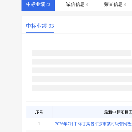
省库业绩查询
>
水利库专查
>
中标业绩
诚信信息
荣誉信息
93
0
0
组合查询-广州
>
业绩专查-广州
>
中标业绩 93
序号
最新中标项目
1
2026年7月中标甘肃省平凉市某村级管网