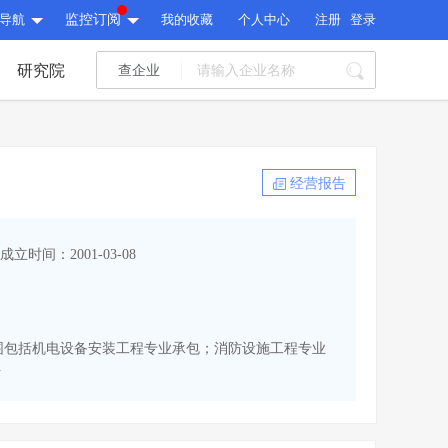
导航
监控订阅
我的收藏
个人中心
注册
登录
研究院
查企业
I标讯
标讯精选
>
智能订阅
>
I标讯
经营报告
标讯精选
>
智能订阅
>
建设通大数据研究院
成立时间：2001-03-08
研究报告
>
文章
>
建设通大数据研究院
PI接口
>
市场经营AI云平台
>
研究报告
>
文章
>
PI接口
>
市场经营AI云平台
>
经营范围包括机电设备安装工程专业承包；消防设施工程专业
其他服务
.
会员服务
>
数据导出服务
>
其他服务
人脉服务
>
APP下载
>