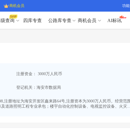
商机会员
功能
高级查询
四库专查
公路库专查
商机会员
AI标讯
高级查询（SVIP）
A
开标记录
>
项目经理带业绩荣誉证书
>
高级查询（SVIP）
A
项目参数
>
项目经理投标记录
>
下浮率
>
技术负责人/专职安全员C证
>
开标记录
>
项目经理带业绩荣誉证书
>
查业主
>
项目分类筛选
>
项目参数
>
项目经理投标记录
>
宏观经济
>
建企舆情
>
注册资金： 3000万人民币
下浮率
>
技术负责人/专职安全员C证
>
政策规划
>
招投标规则
>
查业主
>
项目分类筛选
>
A
登记机关：海安市数据局
宏观经济
>
建企舆情
>
政策规划
>
招投标规则
>
A
商机会员
3-08,注册地址为海安开发区鑫来路64号,注册资本为3000万人民币。
及道路照明工程专业承包；楼宇自动化控制设备、电视监控设备、火灾..
业主专查
>
项目商机
>
商机会员
拟建项目审批
>
专项债项目
>