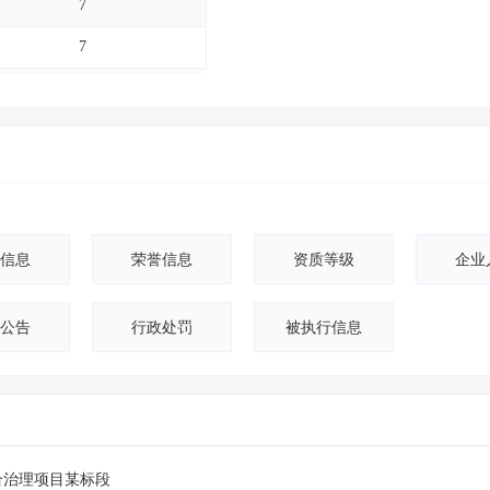
7
7
7
4
4
3
3
信息
荣誉信息
资质等级
企业
2
公告
行政处罚
被执行信息
2
1
1
1
合治理项目某标段