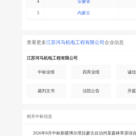
4
安徽省
5
内蒙古
6
上海市
7
宁夏
查看更多
江苏河马机电工程有限公司
企业信息
8
浙江省
江苏河马机电工程有限公司
9
其他
10
江西省
中标业绩
四库业绩
诚信
11
北京市
裁判文书
法院公告
开庭
12
云南省
13
广东省
相关中标信息
14
广西
15
河南省
2026年8月中标新疆博尔塔拉蒙古自治州某森林草原综