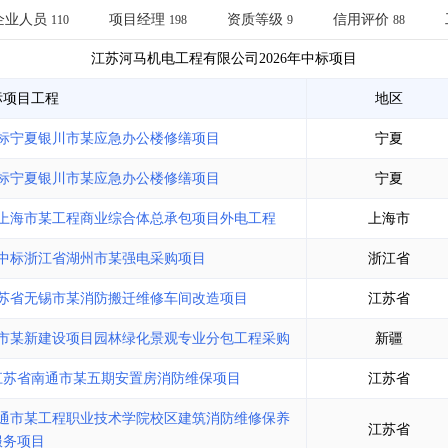
土地交易
>
省市重点项目
>
业主专查
>
项目商机
>
企业人员
项目经理
资质等级
信用评价
110
198
9
88
拟建项目审批
>
专项债项目
>
江苏河马机电工程有限公司
2026年
中标项目
土地交易
>
省市重点项目
>
标项目工程
地区
标宁夏银川市某应急办公楼修缮项目
宁夏
标宁夏银川市某应急办公楼修缮项目
宁夏
上海市某工程商业综合体总承包项目外电工程
上海市
中标浙江省湖州市某强电采购项目
浙江省
苏省无锡市某消防搬迁维修车间改造项目
江苏省
市某新建设项目园林绿化景观专业分包工程采购
新疆
江苏省南通市某五期安置房消防维保项目
江苏省
通市某工程职业技术学院校区建筑消防维修保养
江苏省
服务项目