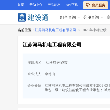
首页
帮助中心
产品动态
APP下载
组合查询
分项查询
分项查询（VIP）
当前位置：
江苏河马机电工程有限公司
>
2026年中标业绩
查企业
>
查业绩
>
分项查询（VIP）
查资质
>
查人员
>
江苏河马机电工程有限公司
查荣誉
>
查诚信
>
查企业
>
查业绩
>
项目经理
>
信用评价
>
查资质
>
查人员
>
招标信息
>
组合查询
>
注册地区： 江苏省-南通市
查荣誉
>
查诚信
>
项目经理
>
信用评价
>
企业法人：李德山
招标信息
>
组合查询
>
行业 / 地区专查
企业介绍：
江苏河马机电工程有限公司成立于2001-0
承包一级；建筑智能化工程专业承包； 城市
四库专查
>
公路库专查
>
行业 / 地区专查
省库业绩查询
>
水利库专查
>
组合查询-广州
>
业绩专查-广州
>
四库专查
>
公路库专查
>