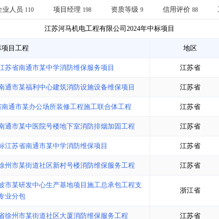
土地交易
>
省市重点项目
>
业主专查
>
项目商机
>
企业人员
项目经理
资质等级
信用评价
110
198
9
88
拟建项目审批
>
专项债项目
>
江苏河马机电工程有限公司
2024年
中标项目
土地交易
>
省市重点项目
>
标项目工程
地区
江苏省南通市某中学消防维保服务项目
江苏省
南通市某福利中心建筑消防设施设备维保项目
江苏省
省南通市某办公场所装修工程施工联合体工程
江苏省
南通市某中医院号楼地下室消防排烟加固工程
江苏省
标江苏省南通市某中学消防维保项目
江苏省
徐州市某街道社区新村号楼消防维保服务工程
江苏省
波市某研发中心生产基地项目施工总承包工程支
浙江省
专业分包
省徐州市某街道社区大厦消防维保服务工程
江苏省