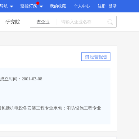
导航
监控订阅
我的收藏
个人中心
注册
登录
研究院
查企业
I标讯
标讯精选
>
智能订阅
>
I标讯
经营报告
标讯精选
>
智能订阅
>
建设通大数据研究院
成立时间：2001-03-08
研究报告
>
文章
>
建设通大数据研究院
PI接口
>
市场经营AI云平台
>
研究报告
>
文章
>
PI接口
>
市场经营AI云平台
>
经营范围包括机电设备安装工程专业承包；消防设施工程专业
其他服务
.
会员服务
>
数据导出服务
>
其他服务
人脉服务
>
APP下载
>