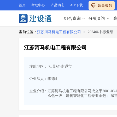
首页
帮助中心
产品动态
APP下载
组合查询
分项查询
分项查询（VIP）
当前位置：
江苏河马机电工程有限公司
>
2024年中标业绩
查企业
>
查业绩
>
分项查询（VIP）
查资质
>
查人员
>
江苏河马机电工程有限公司
查荣誉
>
查诚信
>
查企业
>
查业绩
>
项目经理
>
信用评价
>
查资质
>
查人员
>
招标信息
>
组合查询
>
注册地区： 江苏省-南通市
查荣誉
>
查诚信
>
项目经理
>
信用评价
>
企业法人：李德山
招标信息
>
组合查询
>
行业 / 地区专查
企业介绍：
江苏河马机电工程有限公司成立于2001-0
承包一级；建筑智能化工程专业承包； 城市
四库专查
>
公路库专查
>
行业 / 地区专查
省库业绩查询
>
水利库专查
>
组合查询-广州
>
业绩专查-广州
>
四库专查
>
公路库专查
>