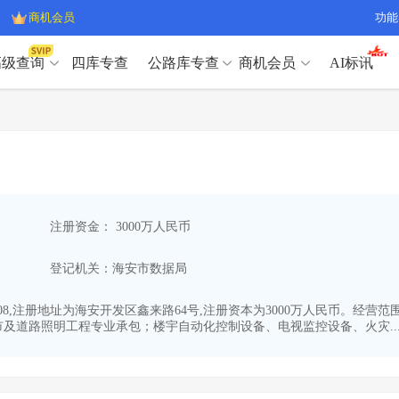
商机会员
功能
高级查询
四库专查
公路库专查
商机会员
AI标讯
高级查询（SVIP）
A
开标记录
>
项目经理带业绩荣誉证书
>
高级查询（SVIP）
A
项目参数
>
项目经理投标记录
>
下浮率
>
技术负责人/专职安全员C证
>
开标记录
>
项目经理带业绩荣誉证书
>
查业主
>
项目分类筛选
>
项目参数
>
项目经理投标记录
>
宏观经济
>
建企舆情
>
注册资金： 3000万人民币
下浮率
>
技术负责人/专职安全员C证
>
政策规划
>
招投标规则
>
查业主
>
项目分类筛选
>
A
登记机关：海安市数据局
宏观经济
>
建企舆情
>
政策规划
>
招投标规则
>
A
商机会员
3-08,注册地址为海安开发区鑫来路64号,注册资本为3000万人民币。
及道路照明工程专业承包；楼宇自动化控制设备、电视监控设备、火灾..
业主专查
>
项目商机
>
商机会员
拟建项目审批
>
专项债项目
>