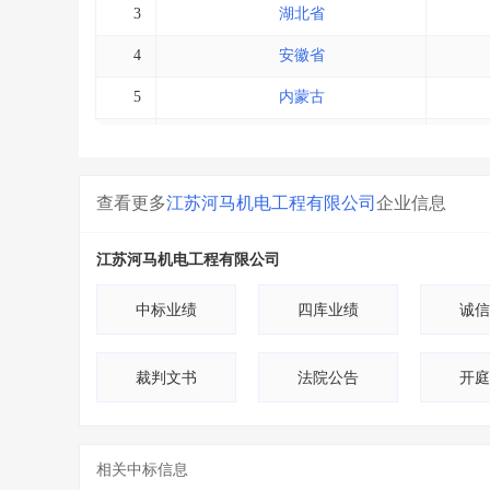
3
湖北省
4
安徽省
5
内蒙古
6
上海市
7
宁夏
查看更多
江苏河马机电工程有限公司
企业信息
8
浙江省
江苏河马机电工程有限公司
9
其他
10
江西省
中标业绩
四库业绩
诚信
11
北京市
裁判文书
法院公告
开庭
12
云南省
13
广东省
相关中标信息
14
广西