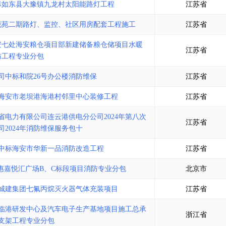
标如东县大豫镇九龙村太阳能路灯工程
江苏省
花苑二期路灯、监控、社区用房配套工程施工
江苏省
安七处海安粮仓项目部新建储备粮仓储项目水暖
江苏省
防工程专业分包
司中标和院26号办公楼消防维保
江苏省
海安市老坝港海港村邻里中心装修工程
江苏省
电力有限公司连云港供电分公司2024年第八次
江苏省
2024年消防维保服务包十
中标海安市华新一品消防改造工程
江苏省
惠嘉悦汇广场B、C标段项目消防专业分包
北京市
城建集团七氟丙烷灭火器气体充装项目
江苏省
临港研发中心及汽车电子生产基地项目施工总承
浙江省
支架工程专业分包