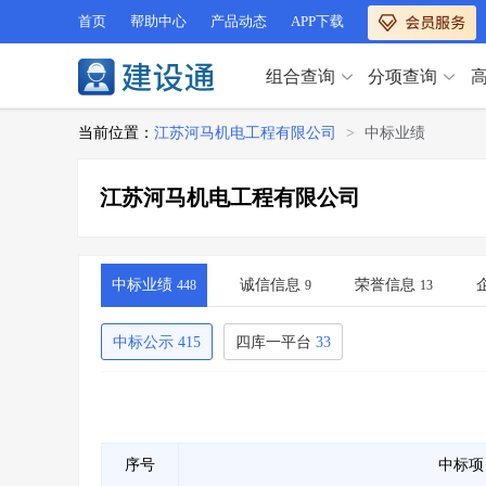
首页
帮助中心
产品动态
APP下载
组合查询
分项查询
分项查询（VIP）
当前位置：
江苏河马机电工程有限公司
>
中标业绩
查企业
>
查业绩
>
分项查询（VIP）
查资质
>
查人员
>
江苏河马机电工程有限公司
查荣誉
>
查诚信
>
查企业
>
查业绩
>
项目经理
>
信用评价
>
查资质
>
查人员
>
招标信息
>
组合查询
>
查荣誉
>
查诚信
>
中标业绩
诚信信息
荣誉信息
448
9
13
项目经理
>
信用评价
>
招标信息
>
组合查询
>
中标公示
415
四库一平台
33
行业 / 地区专查
四库专查
>
公路库专查
>
行业 / 地区专查
省库业绩查询
>
水利库专查
>
组合查询-广州
>
业绩专查-广州
>
四库专查
>
公路库专查
>
序号
中标项