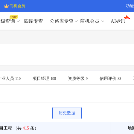
商机会员
功能
高级查询
四库专查
公路库专查
商机会员
AI标讯
高级查询（SVIP）
A
开标记录
>
项目经理带业绩荣誉证书
>
高级查询（SVIP）
A
项目参数
>
项目经理投标记录
>
下浮率
>
技术负责人/专职安全员C证
>
开标记录
>
项目经理带业绩荣誉证书
>
查业主
>
项目分类筛选
>
项目参数
>
项目经理投标记录
>
宏观经济
>
建企舆情
>
下浮率
>
技术负责人/专职安全员C证
>
企业人员
项目经理
资质等级
信用评价
110
198
9
88
政策规划
>
招投标规则
>
查业主
>
项目分类筛选
>
A
宏观经济
>
建企舆情
>
政策规划
>
招投标规则
>
A
商机会员
历史数据
业主专查
>
项目商机
>
商机会员
拟建项目审批
>
专项债项目
>
目工程
（共
415
条）
地