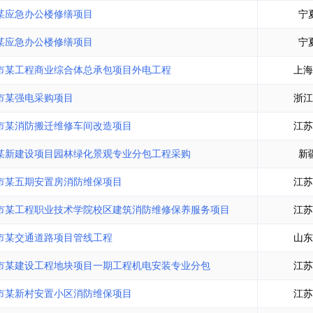
土地交易
>
省市重点项目
>
业主专查
>
项目商机
>
某应急办公楼修缮项目
宁
拟建项目审批
>
专项债项目
>
某应急办公楼修缮项目
宁
土地交易
>
省市重点项目
>
市某工程商业综合体总承包项目外电工程
上海
市某强电采购项目
浙江
市某消防搬迁维修车间改造项目
江苏
某新建设项目园林绿化景观专业分包工程采购
新
市某五期安置房消防维保项目
江苏
市某工程职业技术学院校区建筑消防维修保养服务项目
江苏
市某交通道路项目管线工程
山东
市某建设工程地块项目一期工程机电安装专业分包
江苏
市某新村安置小区消防维保项目
江苏