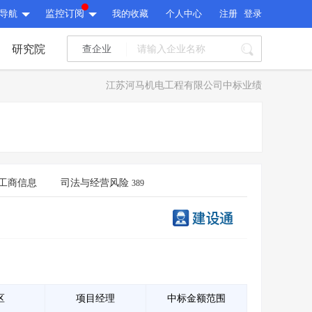
导航
监控订阅
我的收藏
个人中心
注册
登录
研究院
查企业
I标讯
江苏河马机电工程有限公司中标业绩
标讯精选
>
智能订阅
>
I标讯
标讯精选
>
智能订阅
>
建设通大数据研究院
研究报告
>
文章
>
工商信息
司法与经营风险
389
建设通大数据研究院
PI接口
>
市场经营AI云平台
>
研究报告
>
文章
>
PI接口
>
市场经营AI云平台
>
其他服务
会员服务
>
数据导出服务
>
其他服务
人脉服务
>
APP下载
>
区
项目经理
中标金额范围