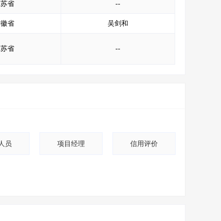
江苏省
--
安徽省
吴剑和
江苏省
--
人员
项目经理
信用评价