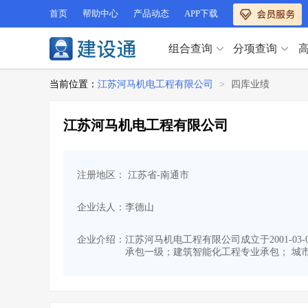
首页
帮助中心
产品动态
APP下载
组合查询
分项查询
分项查询（VIP）
当前位置：
江苏河马机电工程有限公司
>
四库业绩
查企业
>
查业绩
>
分项查询（VIP）
查资质
>
查人员
>
江苏河马机电工程有限公司
查荣誉
>
查诚信
>
查企业
>
查业绩
>
项目经理
>
信用评价
>
查资质
>
查人员
>
招标信息
>
组合查询
>
注册地区： 江苏省-南通市
查荣誉
>
查诚信
>
项目经理
>
信用评价
>
企业法人：李德山
招标信息
>
组合查询
>
行业 / 地区专查
企业介绍：
江苏河马机电工程有限公司成立于2001-0
承包一级；建筑智能化工程专业承包； 城市
四库专查
>
公路库专查
>
行业 / 地区专查
省库业绩查询
>
水利库专查
>
组合查询-广州
>
业绩专查-广州
>
四库专查
>
公路库专查
>