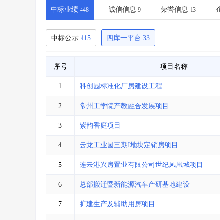
省库业绩查询
>
水利库专查
>
中标业绩
诚信信息
荣誉信息
448
9
13
组合查询-广州
>
业绩专查-广州
>
中标公示
415
四库一平台
33
序号
项目名称
1
科创园标准化厂房建设工程
2
常州工学院产教融合发展项目
3
紫韵香庭项目
4
云龙工业园三期I地块定销房项目
5
连云港兴房置业有限公司世纪凤凰城项目
6
总部搬迁暨新能源汽车产研基地建设
7
扩建生产及辅助用房项目