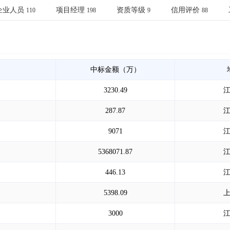
土地交易
>
省市重点项目
>
业主专查
>
项目商机
>
企业人员
项目经理
资质等级
信用评价
110
198
9
88
拟建项目审批
>
专项债项目
>
土地交易
>
省市重点项目
>
中标金额（万）
3230.49
287.87
9071
5368071.87
446.13
5398.09
3000