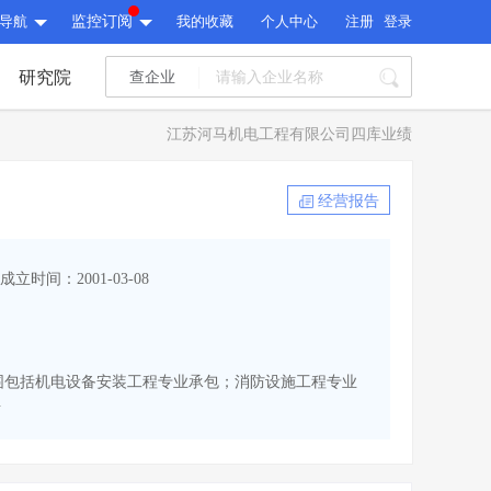
导航
监控订阅
我的收藏
个人中心
注册
登录
研究院
查企业
I标讯
江苏河马机电工程有限公司四库业绩
标讯精选
>
智能订阅
>
I标讯
经营报告
标讯精选
>
智能订阅
>
建设通大数据研究院
成立时间：2001-03-08
研究报告
>
文章
>
建设通大数据研究院
PI接口
>
市场经营AI云平台
>
研究报告
>
文章
>
PI接口
>
市场经营AI云平台
>
经营范围包括机电设备安装工程专业承包；消防设施工程专业
其他服务
.
会员服务
>
数据导出服务
>
其他服务
人脉服务
>
APP下载
>