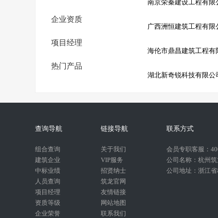
南京荣秦建设工程有限
企业资质
广西洲恒建筑工程有限
项目经理
海伦市鼎昌建筑工程有
热门产品
湖北新奇锐科技有限公
查询导航
链接导航
联系方式
组合查询
关于我们
会员专职客服：400-
建筑企业
VIP服务
公司名称：杭州筑
中标业绩
招贤纳士
公司地址：浙江省杭
人员查询
筑龙官网
项目经理
友情链接
资质等级
网站地图
企业荣誉
联系我们