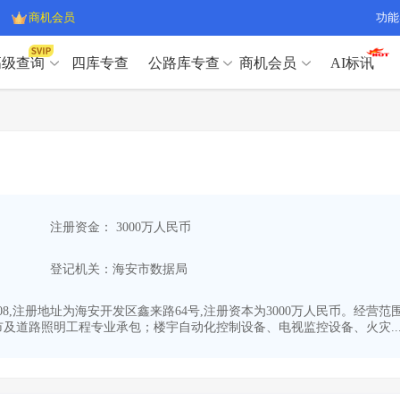
商机会员
功能
高级查询
四库专查
公路库专查
商机会员
AI标讯
高级查询（SVIP）
A
开标记录
>
项目经理带业绩荣誉证书
>
高级查询（SVIP）
A
项目参数
>
项目经理投标记录
>
下浮率
>
技术负责人/专职安全员C证
>
开标记录
>
项目经理带业绩荣誉证书
>
查业主
>
项目分类筛选
>
项目参数
>
项目经理投标记录
>
宏观经济
>
建企舆情
>
注册资金： 3000万人民币
下浮率
>
技术负责人/专职安全员C证
>
政策规划
>
招投标规则
>
查业主
>
项目分类筛选
>
A
登记机关：海安市数据局
宏观经济
>
建企舆情
>
政策规划
>
招投标规则
>
A
商机会员
3-08,注册地址为海安开发区鑫来路64号,注册资本为3000万人民币。
及道路照明工程专业承包；楼宇自动化控制设备、电视监控设备、火灾..
业主专查
>
项目商机
>
商机会员
拟建项目审批
>
专项债项目
>