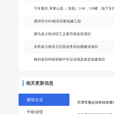
千年重庆.茅莱山居（ 东苑）3-8#，12#楼，地下车
禹州市X003南苌庄桥改建工程
康马县少岗乡职工之家升级改造项目
永胜县六德乡卫生院业务综合楼建设项目
秭归县归州镇初级中学运动场及食堂改建项目
相关更新信息
建筑企业
天津市惠众佳科技发展
中标业绩