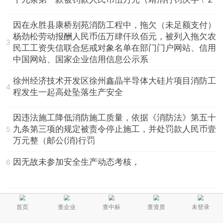
因在永胜县康桥别苑消防工程中，拖欠（未足额支付）
杨劲松劳动报酬人民币伍万肆仟玖佰元，被列入拖欠农
3
民工工资失信联合惩戒对象名单在部门门户网站、信用
中国网站、国家企业信用信息公示系
徐州经济技术开发区徐州鑫晶半导体大硅片项目消防工
4
程发生一起高处坠落生产安全
因违法施工降低消防施工质量，依据《消防法》第五十
九条第三项的规定被责令停止施工，并处罚款人民币壹
5
万元整（邮公(消)行罚
因无故未参加安全生产动态考核，
6
因XDG-2008-05号地块商业地产项目A区商业综合体工
首页
查企业
查中标
查资质
未登录
程存在北塔楼应急照明设计配线为WDZN-BYJ-
7
3×2.5mm²，现场施工与设计