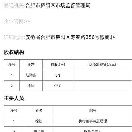
登记机关:
合肥市庐阳区市场监督管理局
--
企业官网:
详细地址:
安徽省合肥市庐阳区寿春路356号徽商.国际大厦综
股权结构
序号
股东
持股比例
认缴出资额(万元)
陆勤富
1
5%
徐法
2
95%
主要人员
序号
姓名
职务
徐法
执行董事兼总经理
1
曹祖云
财务负责人
2