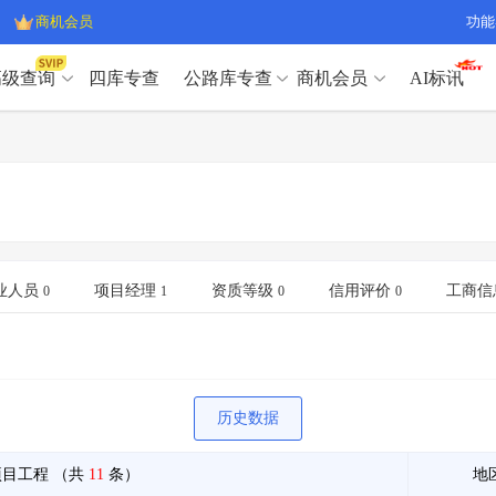
商机会员
功能
高级查询
四库专查
公路库专查
商机会员
AI标讯
高级查询（SVIP）
A
开标记录
>
项目经理带业绩荣誉证书
>
高级查询（SVIP）
A
项目参数
>
项目经理投标记录
>
下浮率
>
技术负责人/专职安全员C证
>
开标记录
>
项目经理带业绩荣誉证书
>
查业主
>
项目分类筛选
>
项目参数
>
项目经理投标记录
>
宏观经济
>
建企舆情
>
下浮率
>
技术负责人/专职安全员C证
>
业人员
项目经理
资质等级
信用评价
工商信
0
1
0
0
政策规划
>
招投标规则
>
查业主
>
项目分类筛选
>
A
宏观经济
>
建企舆情
>
政策规划
>
招投标规则
>
A
商机会员
历史数据
业主专查
>
项目商机
>
商机会员
拟建项目审批
>
专项债项目
>
项目工程
（共
11
条）
地