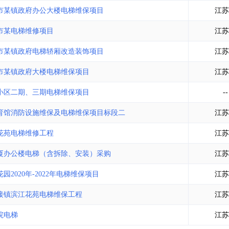
土地交易
>
省市重点项目
>
业主专查
>
项目商机
>
市某镇政府办公大楼电梯维保项目
江苏
拟建项目审批
>
专项债项目
>
市某电梯维修项目
江苏
土地交易
>
省市重点项目
>
市某镇政府电梯轿厢改造装饰项目
江苏
市某镇政府大楼电梯维保项目
江苏
小区二期、三期电梯维保项目
--
育馆消防设施维保及电梯维保项目标段二
江苏
花苑电梯维修工程
江苏
厦办公楼电梯（含拆除、安装）采购
江苏
020年-2022年电梯维保项目
江苏
五接镇滨江花苑电梯维保工程
江苏
院电梯
江苏