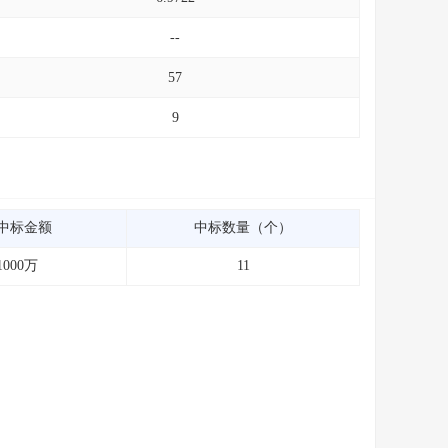
--
57
9
中标金额
中标数量（个）
1000万
11