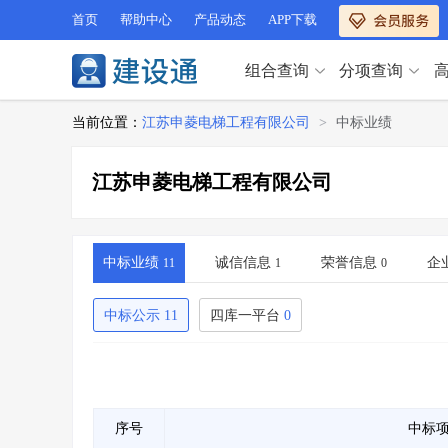
首页
帮助中心
产品动态
APP下载
组合查询
分项查询
分项查询（VIP）
当前位置：
江苏申菱电梯工程有限公司
>
中标业绩
查企业
>
查业绩
>
分项查询（VIP）
查资质
>
查人员
>
江苏申菱电梯工程有限公司
查荣誉
>
查诚信
>
查企业
>
查业绩
>
项目经理
>
信用评价
>
查资质
>
查人员
>
招标信息
>
组合查询
>
查荣誉
>
查诚信
>
中标业绩
诚信信息
荣誉信息
企
11
1
0
项目经理
>
信用评价
>
招标信息
>
组合查询
>
中标公示
11
四库一平台
0
行业 / 地区专查
四库专查
>
公路库专查
>
行业 / 地区专查
省库业绩查询
>
水利库专查
>
组合查询-广州
>
业绩专查-广州
>
四库专查
>
公路库专查
>
序号
中标