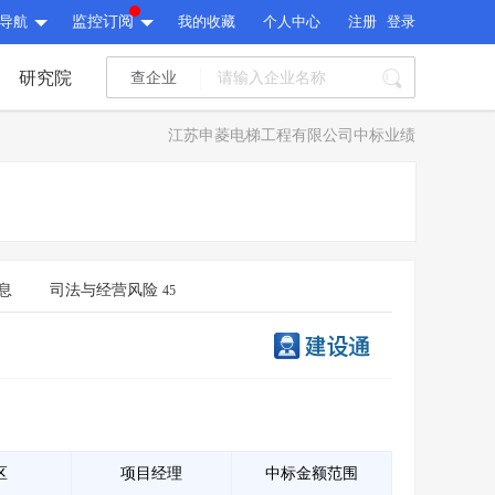
导航
监控订阅
我的收藏
个人中心
注册
登录
研究院
查企业
I标讯
江苏申菱电梯工程有限公司中标业绩
标讯精选
>
智能订阅
>
I标讯
标讯精选
>
智能订阅
>
建设通大数据研究院
研究报告
>
文章
>
息
司法与经营风险
45
建设通大数据研究院
PI接口
>
市场经营AI云平台
>
研究报告
>
文章
>
PI接口
>
市场经营AI云平台
>
其他服务
会员服务
>
数据导出服务
>
其他服务
人脉服务
>
APP下载
>
区
项目经理
中标金额范围