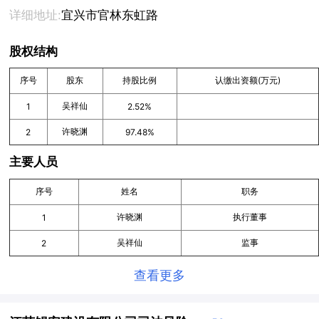
详细地址:
宜兴市官林东虹路
股权结构
序号
股东
持股比例
认缴出资额(万元)
吴祥仙
1
2.52%
许晓渊
2
97.48%
主要人员
序号
姓名
职务
许晓渊
执行董事
1
吴祥仙
监事
2
查看更多