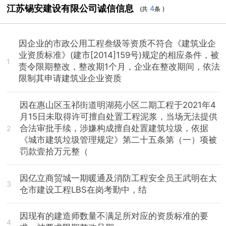
江苏锡安建设有限公司诚信信息
4
(共
条 )
因企业的市政公用工程叁级等资质不符合《建筑业企
业资质标准》(建市[2014]159号)规定的相应条件，被
1
责令限期整改，整改期1个月，企业在整改期间，依法
限制其申请建筑业企业资质
因在惠山区玉祁街道明湖苑小区二期工程于2021年4
月15日未取得许可擅自处置工程泥浆，当场无法提供
合法审批手续，涉嫌构成擅自处置建筑垃圾，依据
2
《城市建筑垃圾管理规定》第二十五条第（一）项被
罚款壹拾万元整（
因亿立商贸城一期暖通及消防工程安全员王武明在太
3
仓市建设工程LBS在岗考勤中，结
因现有的建造师数量不满足所对应的资质标准的要
4