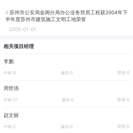
9
苏州市公安局金阊分局办公业务营房工程获2004年下
半年度苏州市建筑施工文明工地荣誉
2005-01-01
相关项目经理
李鹏
中标:8
诚信:0
荣誉:0
周世强
中标:21
诚信:0
荣誉:0
赵文丽
中标:2
诚信:0
荣誉:0