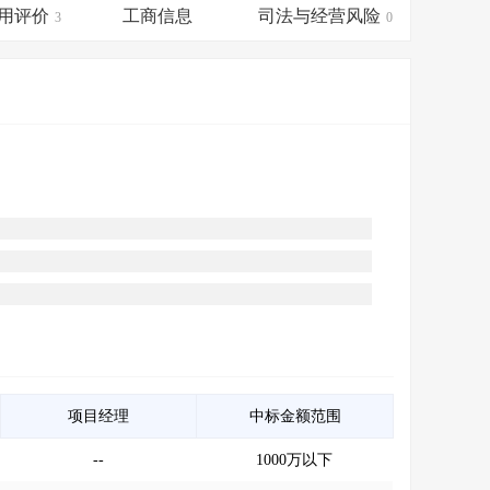
会员服务
>
数据导出服务
>
用评价
工商信息
司法与经营风险
3
0
人脉服务
>
APP下载
>
项目经理
中标金额范围
--
1000万以下