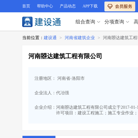
首页
帮助中心
产品动态
APP下载
组合查询
分项查询
分项查询（VIP）
当前位置：
建设通
>
河南省建筑企业
>
河南曌达建筑工程
查企业
>
查业绩
>
分项查询（VIP）
查资质
>
查人员
>
河南曌达建筑工程有限公司
查荣誉
>
查诚信
>
查企业
>
查业绩
>
项目经理
>
信用评价
>
查资质
>
查人员
>
招标信息
>
组合查询
>
注册地区： 河南省-洛阳市
查荣誉
>
查诚信
>
项目经理
>
信用评价
>
企业法人：代冶强
招标信息
>
组合查询
>
行业 / 地区专查
企业介绍：
河南曌达建筑工程有限公司成立于2017-0
许可项目：建设工程施工；施工专业作业；
四库专查
>
公路库专查
>
行业 / 地区专查
省库业绩查询
>
水利库专查
>
组合查询-广州
>
业绩专查-广州
>
四库专查
>
公路库专查
>