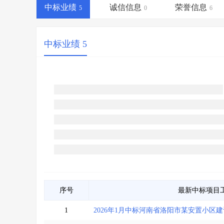
省库业绩查询
>
水利库专查
>
中标业绩
诚信信息
荣誉信息
5
0
6
组合查询-广州
>
业绩专查-广州
>
中标业绩 5
序号
最新中标项目
1
2026年1月中标河南省洛阳市某安置小区