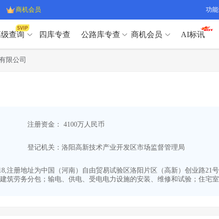
商机会员
功能
高级查询
四库专查
公路库专查
商机会员
AI标讯
高级查询（SVIP）
A
有限公司
开标记录
>
项目经理带业绩荣誉证书
>
高级查询（SVIP）
A
项目参数
>
项目经理投标记录
>
下浮率
>
技术负责人/专职安全员C证
>
开标记录
>
项目经理带业绩荣誉证书
>
查业主
>
项目分类筛选
>
项目参数
>
项目经理投标记录
>
宏观经济
>
建企舆情
>
注册资金： 4100万人民币
下浮率
>
技术负责人/专职安全员C证
>
政策规划
>
招投标规则
>
查业主
>
项目分类筛选
>
A
登记机关：洛阳高新技术产业开发区市场监督管理局
宏观经济
>
建企舆情
>
政策规划
>
招投标规则
>
A
商机会员
1-18,注册地址为中国（河南）自由贸易试验区洛阳片区（高新）创业路21号
建筑劳务分包；输电、供电、受电电力设施的安装、维修和试验；住宅室内
业主专查
>
项目商机
>
商机会员
拟建项目审批
>
专项债项目
>