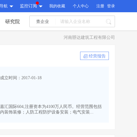
导航
监控订阅
我的收藏
个人中心
注册
登录
研究院
查企业
I标讯
河南曌达建筑工程有限公司
标讯精选
>
智能订阅
>
I标讯
经营报告
标讯精选
>
智能订阅
>
建设通大数据研究院
成立时间：2017-01-18
研究报告
>
文章
>
建设通大数据研究院
PI接口
>
市场经营AI云平台
>
研究报告
>
文章
>
PI接口
>
市场经营AI云平台
>
嘉汇国际604,注册资本为4100万人民币。经营范围包括
其他服务
装饰装修；人防工程防护设备安装；电气安装...
会员服务
>
数据导出服务
>
其他服务
人脉服务
>
APP下载
>