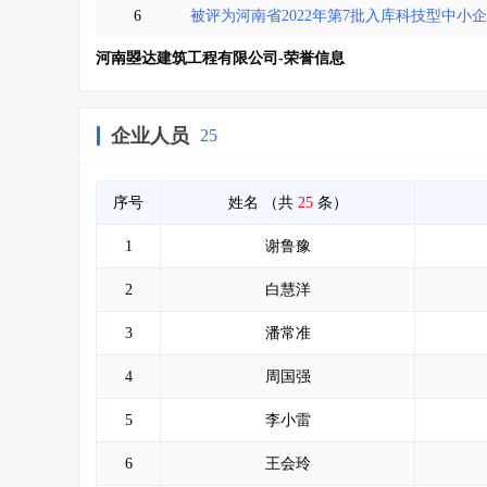
6
被评为河南省2022年第7批入库科技型中小
河南曌达建筑工程有限公司-荣誉信息
企业人员
25
序号
姓名
（共
25
条）
1
谢鲁豫
2
白慧洋
3
潘常准
4
周国强
5
李小雷
6
王会玲