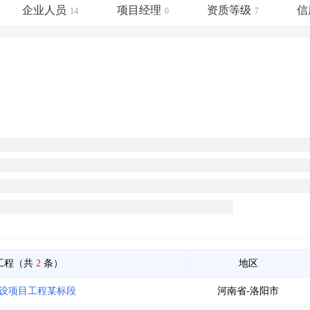
土地交易
>
省市重点项目
>
业主专查
>
项目商机
>
企业人员
项目经理
资质等级
信
14
0
7
拟建项目审批
>
专项债项目
>
土地交易
>
省市重点项目
>
工程（共
2
条）
地区
建设项目工程某标段
河南省-洛阳市