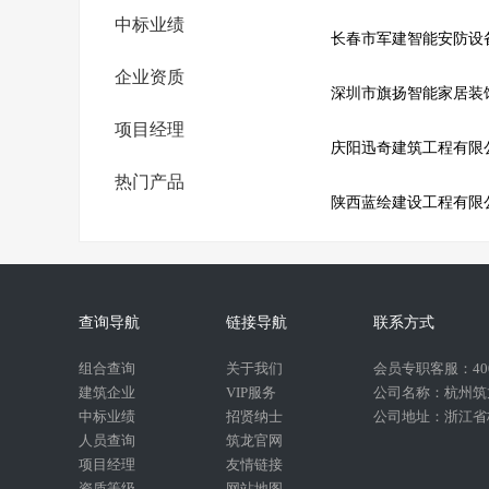
中标业绩
长春市军建智能安防设
企业资质
深圳市旗扬智能家居装
项目经理
庆阳迅奇建筑工程有限
热门产品
陕西蓝绘建设工程有限
查询导航
链接导航
联系方式
组合查询
关于我们
会员专职客服：400-
建筑企业
VIP服务
公司名称：杭州筑
中标业绩
招贤纳士
公司地址：浙江省杭
人员查询
筑龙官网
项目经理
友情链接
资质等级
网站地图