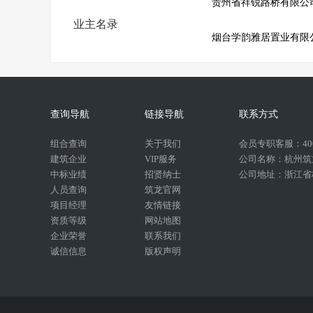
贵州省祥锐路桥有限公
业主名录
烟台学韵雅居置业有限
查询导航
链接导航
联系方式
组合查询
关于我们
会员专职客服：400-
建筑企业
VIP服务
公司名称：杭州筑
中标业绩
招贤纳士
公司地址：浙江省杭
人员查询
筑龙官网
项目经理
友情链接
资质等级
网站地图
企业荣誉
联系我们
诚信信息
版权声明