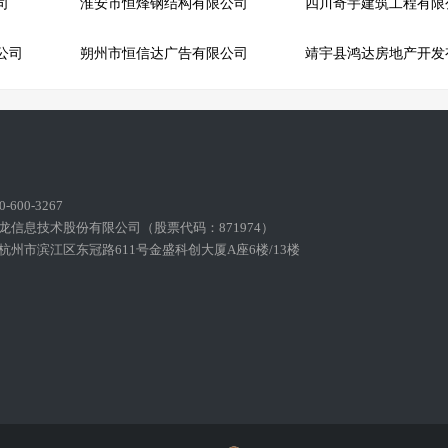
司
淮安市恒烽钢结构有限公司
四川奇宇建筑工程有限
公司
朔州市恒信达广告有限公司
600-3267
龙信息技术股份有限公司（股票代码：871974）
州市滨江区东冠路611号金盛科创大厦A座6楼/13楼