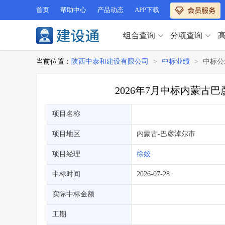
首页
帮助中心
产品动态
APP下载
组合查询
分项查询
分项查询（VIP）
当前位置：
陕西中泰和建设有限公司
>
中标业绩
>
中标公
查企业
>
查业绩
>
分项查询（VIP）
查资质
>
查人员
>
2026年7月中标内蒙
查荣誉
>
查诚信
>
查企业
>
查业绩
>
项目经理
>
信用评价
>
项目名称
查资质
>
查人员
>
招标信息
>
组合查询
>
查荣誉
>
查诚信
>
项目地区
内蒙古
-巴彦淖尔市
项目经理
>
信用评价
>
项目经理
徐姣
招标信息
>
组合查询
>
行业 / 地区专查
中标时间
2026-07-28
四库专查
>
公路库专查
>
行业 / 地区专查
实际中标金额
省库业绩查询
>
水利库专查
>
组合查询-广州
>
业绩专查-广州
>
四库专查
工期
>
公路库专查
>