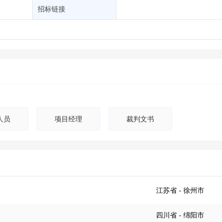
土地交易
>
省市重点项目
>
业主专查
>
项目商机
>
招标链接
拟建项目审批
>
专项债项目
>
土地交易
>
省市重点项目
>
人员
项目经理
裁判文书
江苏省
- 徐州市
四川省
- 绵阳市