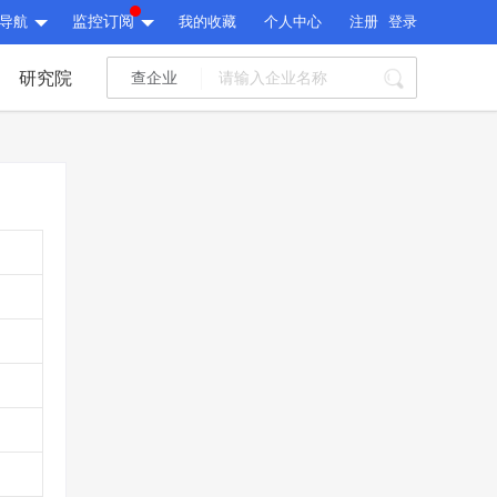
导航
监控订阅
我的收藏
个人中心
注册
登录
研究院
查企业
I标讯
标讯精选
>
智能订阅
>
I标讯
标讯精选
>
智能订阅
>
建设通大数据研究院
研究报告
>
文章
>
建设通大数据研究院
PI接口
>
市场经营AI云平台
>
研究报告
>
文章
>
PI接口
>
市场经营AI云平台
>
其他服务
会员服务
>
数据导出服务
>
其他服务
人脉服务
>
APP下载
>