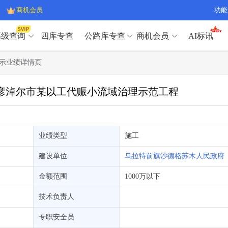
商机会员
功能
高级查询
四库专查
公路库专查
商机会员
AI标讯
高级查询（SVIP）
A
示业绩详情页
开标记录
>
项目经理带业绩荣誉证书
>
高级查询（SVIP）
A
项目参数
>
项目经理投标记录
>
古巴彦淖尔市某以工代赈小流域治理示范工程
下浮率
>
技术负责人/专职安全员C证
>
开标记录
>
项目经理带业绩荣誉证书
>
查业主
>
项目分类筛选
>
项目参数
>
项目经理投标记录
>
宏观经济
>
建企舆情
>
下浮率
>
技术负责人/专职安全员C证
>
业绩类型
施工
政策规划
>
招投标规则
>
查业主
>
项目分类筛选
>
A
建设单位
乌拉特前旗沙德格苏木人民政府
宏观经济
>
建企舆情
>
政策规划
>
招投标规则
>
A
金额范围
1000万以下
商机会员
技术负责人
业主专查
>
项目商机
>
商机会员
拟建项目审批
>
专项债项目
>
专职安全员