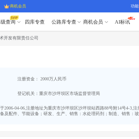
商机会员
功能
高级查询
四库专查
公路库专查
商机会员
AI标讯
高级查询（SVIP）
A
术开发有限责任公司
开标记录
>
项目经理带业绩荣誉证书
>
高级查询（SVIP）
A
项目参数
>
项目经理投标记录
>
下浮率
>
技术负责人/专职安全员C证
>
开标记录
>
项目经理带业绩荣誉证书
>
查业主
>
项目分类筛选
>
项目参数
>
项目经理投标记录
>
宏观经济
>
建企舆情
>
注册资金： 2000万人民币
下浮率
>
技术负责人/专职安全员C证
>
政策规划
>
招投标规则
>
查业主
>
项目分类筛选
>
A
登记机关：重庆市沙坪坝区市场监督管理局
宏观经济
>
建企舆情
>
政策规划
>
招投标规则
>
A
商机会员
06-04-06,注册地址为重庆市沙坪坝区沙坪坝站西路88号附14号4-3
备及配件、节能设备；研发、生产、销售：水处理药剂；制造、销售：玻璃
业主专查
>
项目商机
>
商机会员
拟建项目审批
>
专项债项目
>