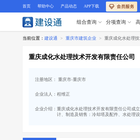
首页
帮助中心
产品动态
APP下载
组合查询
分项查询
分项查询（VIP）
当前位置：
建设通
>
重庆市建筑企业
>
重庆成化水处理技
查企业
>
查业绩
>
分项查询（VIP）
查资质
>
查人员
>
重庆成化水处理技术开发有限责任公司
查荣誉
>
查诚信
>
查企业
>
查业绩
>
项目经理
>
信用评价
>
查资质
>
查人员
>
招标信息
>
组合查询
>
注册地区： 重庆市-重庆市
查荣誉
>
查诚信
>
项目经理
>
信用评价
>
企业法人：程维正
招标信息
>
组合查询
>
行业 / 地区专查
企业介绍：
重庆成化水处理技术开发有限责任公司成立于20
计、制造及销售：冷却塔及配件、水处理设
四库专查
>
公路库专查
>
行业 / 地区专查
省库业绩查询
>
水利库专查
>
组合查询-广州
>
业绩专查-广州
>
四库专查
>
公路库专查
>