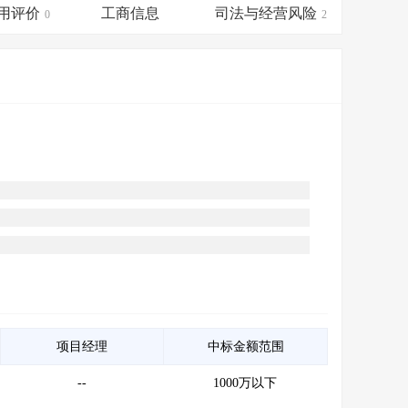
会员服务
>
数据导出服务
>
用评价
工商信息
司法与经营风险
0
2
人脉服务
>
APP下载
>
项目经理
中标金额范围
--
1000万以下