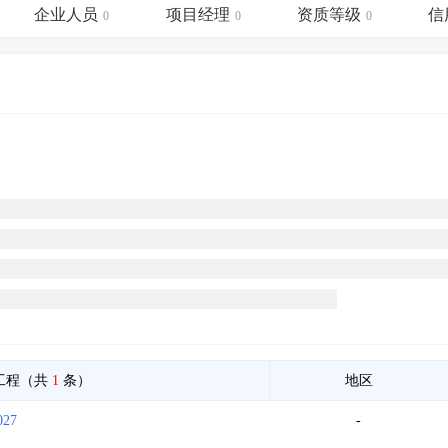
土地交易
>
省市重点项目
>
业主专查
>
项目商机
>
企业人员
项目经理
资质等级
信
0
0
0
拟建项目审批
>
专项债项目
>
土地交易
>
省市重点项目
>
工程（共
1
条）
地区
27
-