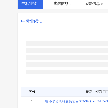
省库业绩查询
>
水利库专查
>
中标业绩
诚信信息
荣誉信息
1
0
0
组合查询-广州
>
业绩专查-广州
>
中标业绩 1
序号
最新中标项目
1
循环水塔填料更换项目SCNT-QT-202403-00