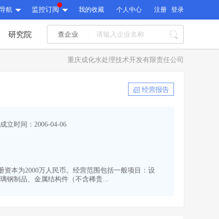
导航
监控订阅
我的收藏
个人中心
注册
登录
研究院
查企业
I标讯
重庆成化水处理技术开发有限责任公司
标讯精选
>
智能订阅
>
I标讯
经营报告
标讯精选
>
智能订阅
>
建设通大数据研究院
成立时间：2006-04-06
研究报告
>
文章
>
建设通大数据研究院
PI接口
>
市场经营AI云平台
>
研究报告
>
文章
>
PI接口
>
市场经营AI云平台
>
,注册资本为2000万人民币。经营范围包括一般项目：设
其他服务
钢制品、金属结构件（不含稀贵...
会员服务
>
数据导出服务
>
其他服务
人脉服务
>
APP下载
>