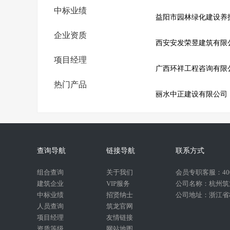
中标业绩
益阳市园林绿化建设养
企业资质
西安安发荣昱建筑有限
项目经理
广西环祥工程咨询有限
热门产品
丽水中正建设有限公司
查询导航
链接导航
联系方式
组合查询
关于我们
会员专职客服：400-
建筑企业
VIP服务
公司名称：杭州筑
中标业绩
招贤纳士
公司地址：浙江省杭
人员查询
筑龙官网
项目经理
友情链接
资质等级
网站地图