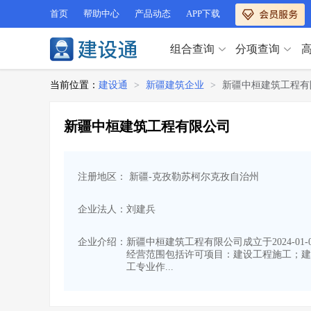
首页
帮助中心
产品动态
APP下载
组合查询
分项查询
分项查询（VIP）
当前位置：
建设通
>
新疆建筑企业
>
新疆中桓建筑工程有
查企业
>
查业绩
>
分项查询（VIP）
查资质
>
查人员
>
新疆中桓建筑工程有限公司
查荣誉
>
查诚信
>
查企业
>
查业绩
>
项目经理
>
信用评价
>
查资质
>
查人员
>
招标信息
>
组合查询
>
注册地区： 新疆-克孜勒苏柯尔克孜自治州
查荣誉
>
查诚信
>
项目经理
>
信用评价
>
企业法人：刘建兵
招标信息
>
组合查询
>
行业 / 地区专查
企业介绍：
新疆中桓建筑工程有限公司成立于2024-0
经营范围包括许可项目：建设工程施工；建
四库专查
>
公路库专查
>
行业 / 地区专查
工专业作...
省库业绩查询
>
水利库专查
>
组合查询-广州
>
业绩专查-广州
>
四库专查
>
公路库专查
>