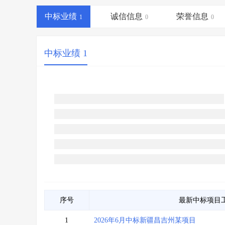
省库业绩查询
>
水利库专查
>
中标业绩
诚信信息
荣誉信息
组合查询-广州
1
>
业绩专查-广州
0
>
0
中标业绩 1
序号
最新中标项目
1
2026年6月中标新疆昌吉州某项目