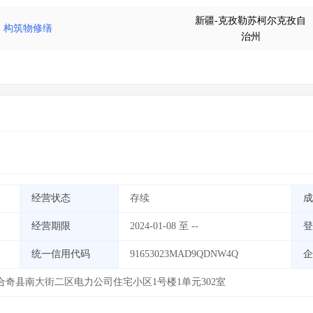
新疆-克孜勒苏柯尔克孜自
、构筑物修缮
治州
经营状态
存续
成
经营期限
2024-01-08 至 --
登
统一信用代码
91653023MAD9QDNW4Q
企
奇县南大街二区电力公司住宅小区1号楼1单元302室