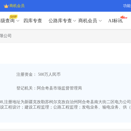
商机会员
功能
高级查询
四库专查
公路库专查
商机会员
AI标讯
高级查询（SVIP）
A
限公司
开标记录
>
项目经理带业绩荣誉证书
>
高级查询（SVIP）
A
项目参数
>
项目经理投标记录
>
下浮率
>
技术负责人/专职安全员C证
>
开标记录
>
项目经理带业绩荣誉证书
>
查业主
>
项目分类筛选
>
项目参数
>
项目经理投标记录
>
宏观经济
>
建企舆情
>
注册资金： 500万人民币
下浮率
>
技术负责人/专职安全员C证
>
政策规划
>
招投标规则
>
查业主
>
项目分类筛选
>
A
登记机关：阿合奇县市场监督管理局
宏观经济
>
建企舆情
>
政策规划
>
招投标规则
>
A
商机会员
1-08,注册地址为新疆克孜勒苏柯尔克孜自治州阿合奇县南大街二区电力公司住
设工程设计；建设工程监理；公路工程监理；发电业务、输电业务、供（
业主专查
>
项目商机
>
商机会员
拟建项目审批
>
专项债项目
>