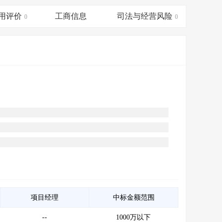
会员服务
>
数据导出服务
>
用评价
工商信息
司法与经营风险
0
0
人脉服务
>
APP下载
>
项目经理
中标金额范围
--
1000万以下