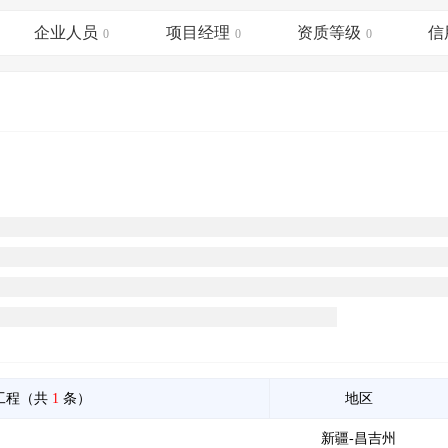
土地交易
>
省市重点项目
>
业主专查
>
项目商机
>
企业人员
项目经理
资质等级
信
拟建项目审批
0
>
专项债项目
0
>
0
土地交易
>
省市重点项目
>
工程（共
1
条）
地区
新疆-昌吉州