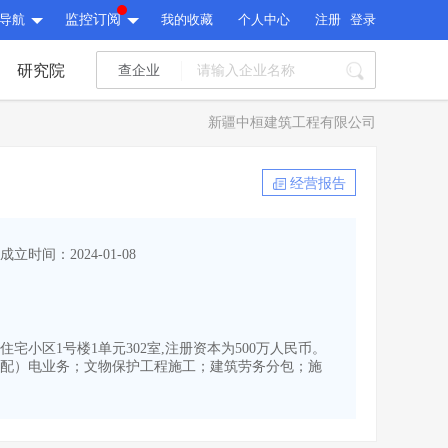
导航
监控订阅
我的收藏
个人中心
注册
登录
研究院
查企业
I标讯
新疆中桓建筑工程有限公司
标讯精选
>
智能订阅
>
I标讯
经营报告
标讯精选
>
智能订阅
>
建设通大数据研究院
成立时间：2024-01-08
研究报告
>
文章
>
建设通大数据研究院
PI接口
>
市场经营AI云平台
>
研究报告
>
文章
>
PI接口
>
市场经营AI云平台
>
宅小区1号楼1单元302室,注册资本为500万人民币。
其他服务
配）电业务；文物保护工程施工；建筑劳务分包；施
会员服务
>
数据导出服务
>
其他服务
人脉服务
>
APP下载
>