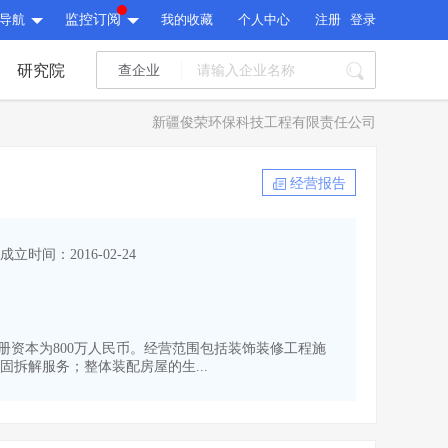
导航
监控订阅
我的收藏
个人中心
注册
登录
研究院
查企业
I标讯
新疆俊荣环保科技工程有限责任公司
标讯精选
>
智能订阅
>
I标讯
经营报告
标讯精选
>
智能订阅
>
建设通大数据研究院
成立时间：2016-02-24
研究报告
>
文章
>
建设通大数据研究院
PI接口
>
市场经营AI云平台
>
研究报告
>
文章
>
PI接口
>
市场经营AI云平台
>
,注册资本为800万人民币。经营范围包括装饰装修工程施
其他服务
拆解服务；整体装配房屋的生...
会员服务
>
数据导出服务
>
其他服务
人脉服务
>
APP下载
>