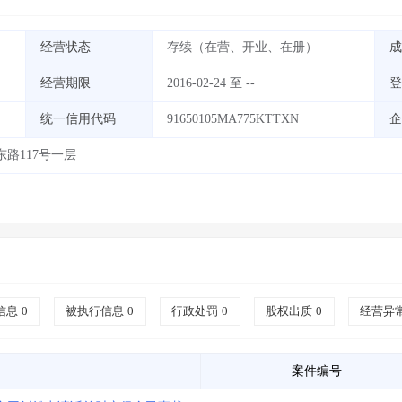
经营状态
存续（在营、开业、在册）
成
经营期限
2016-02-24 至 --
登
统一信用代码
91650105MA775KTTXN
企
路117号一层
信息
0
被执行信息
0
行政处罚
0
股权出质
0
经营异
案件编号