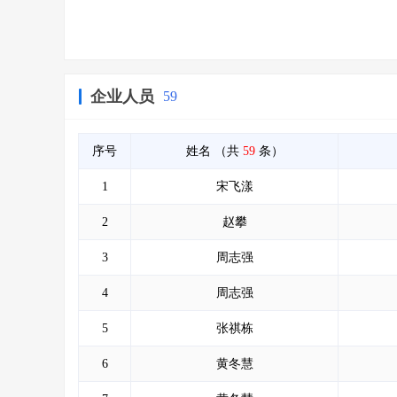
企业人员
59
序号
姓名
（共
59
条）
1
宋飞漾
2
赵攀
3
周志强
4
周志强
5
张祺栋
6
黄冬慧