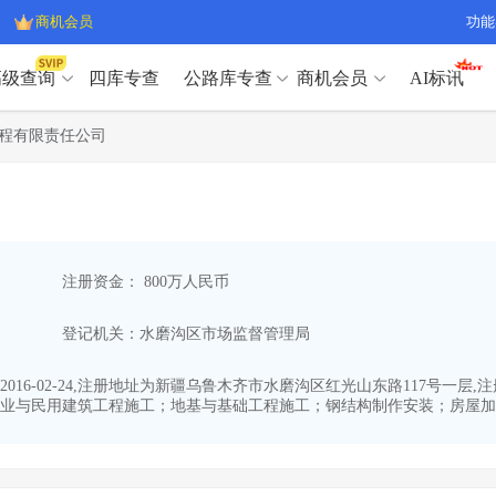
商机会员
功能
高级查询
四库专查
公路库专查
商机会员
AI标讯
高级查询（SVIP）
A
程有限责任公司
开标记录
>
项目经理带业绩荣誉证书
>
高级查询（SVIP）
A
项目参数
>
项目经理投标记录
>
下浮率
>
技术负责人/专职安全员C证
>
开标记录
>
项目经理带业绩荣誉证书
>
查业主
>
项目分类筛选
>
项目参数
>
项目经理投标记录
>
宏观经济
>
建企舆情
>
注册资金： 800万人民币
下浮率
>
技术负责人/专职安全员C证
>
政策规划
>
招投标规则
>
查业主
>
项目分类筛选
>
A
登记机关：水磨沟区市场监督管理局
宏观经济
>
建企舆情
>
政策规划
>
招投标规则
>
A
商机会员
16-02-24,注册地址为新疆乌鲁木齐市水磨沟区红光山东路117号一层
业与民用建筑工程施工；地基与基础工程施工；钢结构制作安装；房屋加固
业主专查
>
项目商机
>
商机会员
拟建项目审批
>
专项债项目
>