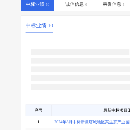
省库业绩查询
>
水利库专查
>
中标业绩
诚信信息
荣誉信息
10
0
1
组合查询-广州
>
业绩专查-广州
>
中标业绩 10
序号
最新中标项目
1
2024年8月中标新疆塔城地区某生态产业