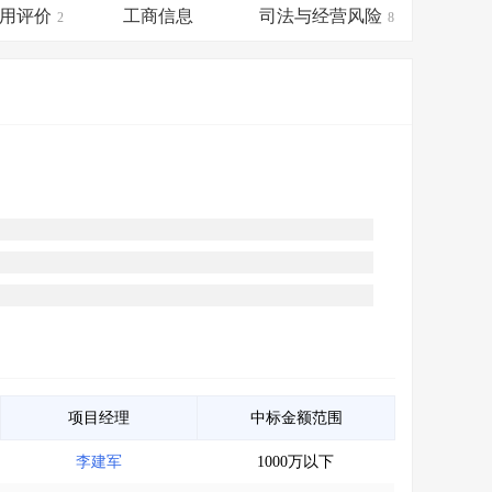
会员服务
>
数据导出服务
>
用评价
工商信息
司法与经营风险
2
8
人脉服务
>
APP下载
>
项目经理
中标金额范围
李建军
1000万以下