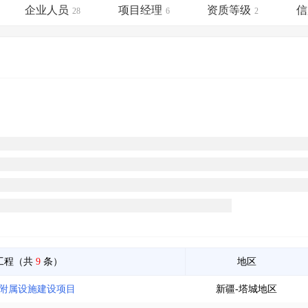
土地交易
>
省市重点项目
>
业主专查
>
项目商机
>
企业人员
项目经理
资质等级
信
28
6
2
拟建项目审批
>
专项债项目
>
土地交易
>
省市重点项目
>
工程（共
9
条）
地区
园附属设施建设项目
新疆-塔城地区