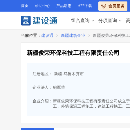
首页
帮助中心
产品动态
APP下载
组合查询
分项查询
分项查询（VIP）
当前位置：
建设通
>
新疆建筑企业
>
新疆俊荣环保科技工
查企业
>
查业绩
>
分项查询（VIP）
查资质
>
查人员
>
新疆俊荣环保科技工程有限责任公司
查荣誉
>
查诚信
>
查企业
>
查业绩
>
项目经理
>
信用评价
>
查资质
>
查人员
>
招标信息
>
组合查询
>
注册地区： 新疆-乌鲁木齐市
查荣誉
>
查诚信
>
项目经理
>
信用评价
>
企业法人：鲍军荣
招标信息
>
组合查询
>
行业 / 地区专查
企业介绍：
新疆俊荣环保科技工程有限责任公司成立于20
工，外墙保温工程施工，建筑工程施工。工
四库专查
>
公路库专查
>
行业 / 地区专查
省库业绩查询
>
水利库专查
>
组合查询-广州
>
业绩专查-广州
>
四库专查
>
公路库专查
>