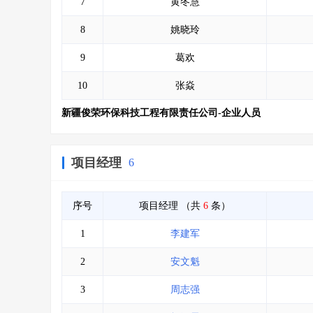
7
黄冬慧
8
姚晓玲
9
葛欢
10
张焱
新疆俊荣环保科技工程有限责任公司-企业人员
项目经理
6
序号
项目经理
（共
6
条）
1
李建军
2
安文魁
3
周志强