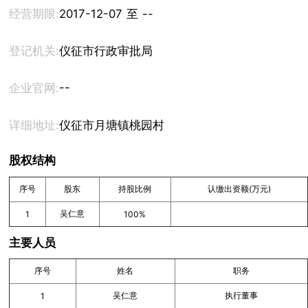
经营期限:
2017-12-07 至 --
登记机关:
仪征市行政审批局
--
企业官网:
详细地址:
仪征市月塘镇桃园村
股权结构
序号
股东
持股比例
认缴出资额(万元)
吴仁意
1
100%
主要人员
序号
姓名
职务
吴仁意
执行董事
1