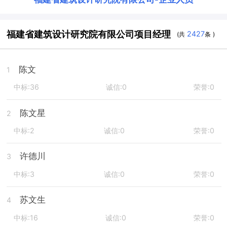
福建省建筑设计研究院有限公司项目经理
2427
(共
条 )
陈文
1
中标:36
诚信:0
荣誉:0
陈文星
2
中标:2
诚信:0
荣誉:0
许德川
3
中标:3
诚信:0
荣誉:0
苏文生
4
中标:16
诚信:0
荣誉:0