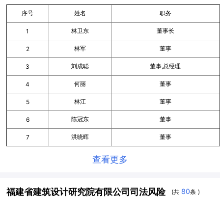
序号
姓名
职务
林卫东
董事长
1
林军
董事
2
刘成聪
董事,总经理
3
何丽
董事
4
林江
董事
5
陈冠东
董事
6
洪晓晖
董事
7
查看更多
福建省建筑设计研究院有限公司司法风险
80
(共
条 )