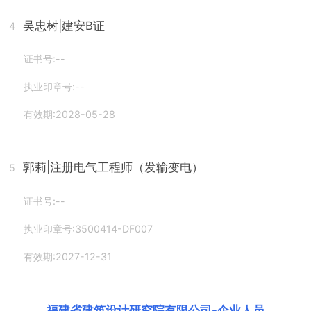
吴忠树
|建安B证
4
证书号:--
执业印章号:--
有效期:2028-05-28
郭莉
|注册电气工程师（发输变电）
5
证书号:--
执业印章号:3500414-DF007
有效期:2027-12-31
福建省建筑设计研究院有限公司
-
企业人员