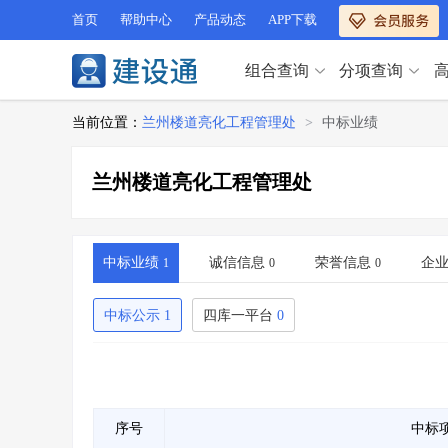
首页
帮助中心
产品动态
APP下载
组合查询
分项查询
分项查询（VIP）
当前位置：
兰州楼道亮化工程管理处
>
中标业绩
查企业
>
查业绩
>
分项查询（VIP）
查资质
>
查人员
>
兰州楼道亮化工程管理处
查荣誉
>
查诚信
>
查企业
>
查业绩
>
项目经理
>
信用评价
>
查资质
>
查人员
>
招标信息
>
组合查询
>
查荣誉
>
查诚信
>
中标业绩
诚信信息
荣誉信息
企
1
0
0
项目经理
>
信用评价
>
招标信息
>
组合查询
>
中标公示
1
四库一平台
0
行业 / 地区专查
四库专查
>
公路库专查
>
行业 / 地区专查
省库业绩查询
>
水利库专查
>
组合查询-广州
>
业绩专查-广州
>
四库专查
>
公路库专查
>
序号
中标