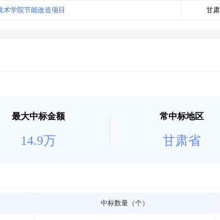
土地交易
>
省市重点项目
>
业主专查
>
项目商机
>
技术学院节能改造项目
甘肃
拟建项目审批
>
专项债项目
>
土地交易
>
省市重点项目
>
最大中标金额
常中标地区
14.9万
甘肃省
中标数量（个）