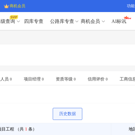
商机会员
功能
高级查询
四库专查
公路库专查
商机会员
AI标讯
高级查询（SVIP）
A
开标记录
>
项目经理带业绩荣誉证书
>
高级查询（SVIP）
A
项目参数
>
项目经理投标记录
>
下浮率
>
技术负责人/专职安全员C证
>
开标记录
>
项目经理带业绩荣誉证书
>
查业主
>
项目分类筛选
>
项目参数
>
项目经理投标记录
>
宏观经济
>
建企舆情
>
下浮率
>
技术负责人/专职安全员C证
>
业人员
项目经理
资质等级
信用评价
工商信
0
0
0
0
政策规划
>
招投标规则
>
查业主
>
项目分类筛选
>
A
宏观经济
>
建企舆情
>
政策规划
>
招投标规则
>
A
商机会员
历史数据
业主专查
>
项目商机
>
商机会员
拟建项目审批
>
专项债项目
>
项目工程
（共
1
条）
地