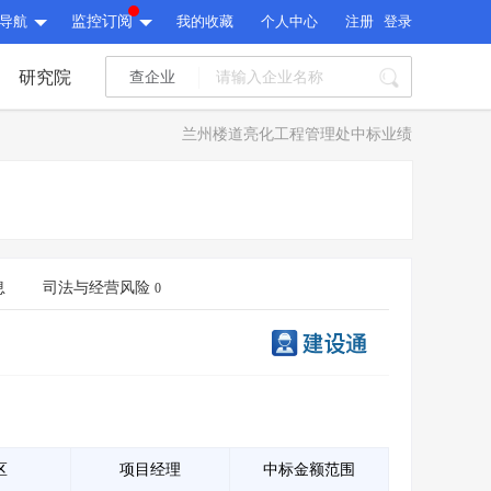
导航
监控订阅
我的收藏
个人中心
注册
登录
研究院
查企业
I标讯
兰州楼道亮化工程管理处中标业绩
标讯精选
>
智能订阅
>
I标讯
标讯精选
>
智能订阅
>
建设通大数据研究院
研究报告
>
文章
>
息
司法与经营风险
0
建设通大数据研究院
PI接口
>
市场经营AI云平台
>
研究报告
>
文章
>
PI接口
>
市场经营AI云平台
>
其他服务
会员服务
>
数据导出服务
>
其他服务
人脉服务
>
APP下载
>
区
项目经理
中标金额范围