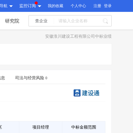
导航
监控订阅
我的收藏
个人中心
注册
登录
研究院
查企业
I标讯
安徽淮川建设工程有限公司中标业绩
标讯精选
>
智能订阅
>
I标讯
标讯精选
>
智能订阅
>
建设通大数据研究院
研究报告
>
文章
>
信息
司法与经营风险
0
建设通大数据研究院
PI接口
>
市场经营AI云平台
>
研究报告
>
文章
>
PI接口
>
市场经营AI云平台
>
其他服务
会员服务
>
数据导出服务
>
其他服务
人脉服务
>
APP下载
>
区
项目经理
中标金额范围