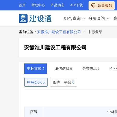
首页
帮助中心
产品动态
APP下载
组合查询
分项查询
分项查询（VIP）
当前位置：
安徽淮川建设工程有限公司
>
中标业绩
查企业
>
查业绩
>
分项查询（VIP）
查资质
>
查人员
>
安徽淮川建设工程有限公司
查荣誉
>
查诚信
>
查企业
>
查业绩
>
项目经理
>
信用评价
>
查资质
>
查人员
>
招标信息
>
组合查询
>
查荣誉
>
查诚信
>
中标业绩
诚信信息
荣誉信息
企
5
0
1
项目经理
>
信用评价
>
招标信息
>
组合查询
>
中标公示
5
四库一平台
0
行业 / 地区专查
四库专查
>
公路库专查
>
行业 / 地区专查
省库业绩查询
>
水利库专查
>
组合查询-广州
>
业绩专查-广州
>
四库专查
>
公路库专查
>
序号
中标