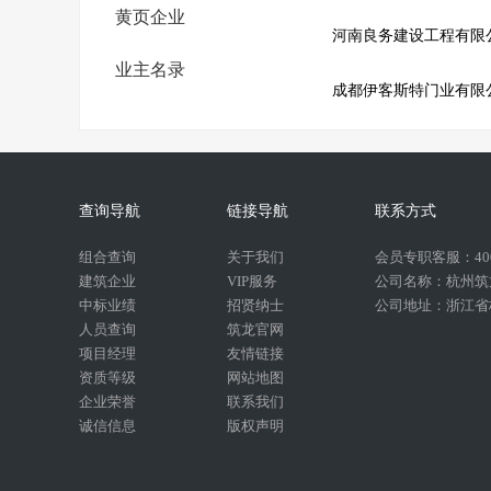
黄页企业
河南良务建设工程有限
业主名录
成都伊客斯特门业有限
查询导航
链接导航
联系方式
组合查询
关于我们
会员专职客服：400-
建筑企业
VIP服务
公司名称：杭州筑
中标业绩
招贤纳士
公司地址：浙江省杭
人员查询
筑龙官网
项目经理
友情链接
资质等级
网站地图
企业荣誉
联系我们
诚信信息
版权声明