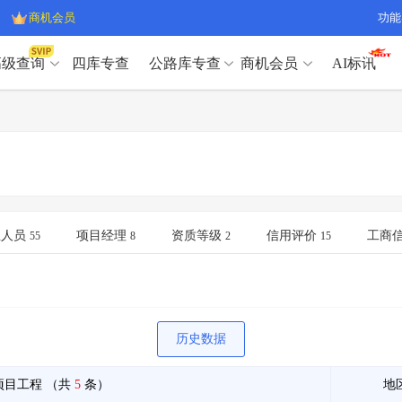
商机会员
功能
高级查询
四库专查
公路库专查
商机会员
AI标讯
高级查询（SVIP）
A
开标记录
>
项目经理带业绩荣誉证书
>
高级查询（SVIP）
A
项目参数
>
项目经理投标记录
>
下浮率
>
技术负责人/专职安全员C证
>
开标记录
>
项目经理带业绩荣誉证书
>
查业主
>
项目分类筛选
>
项目参数
>
项目经理投标记录
>
宏观经济
>
建企舆情
>
下浮率
>
技术负责人/专职安全员C证
>
业人员
项目经理
资质等级
信用评价
工商
55
8
2
15
政策规划
>
招投标规则
>
查业主
>
项目分类筛选
>
A
宏观经济
>
建企舆情
>
政策规划
>
招投标规则
>
A
商机会员
历史数据
业主专查
>
项目商机
>
商机会员
拟建项目审批
>
专项债项目
>
项目工程
（共
5
条）
地