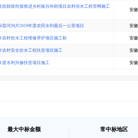
土地交易
>
省市重点项目
>
业主专查
>
项目商机
>
央首批财政衔接推进乡村振兴补助项目农村供水工程管网施工
安徽
拟建项目审批
>
专项债项目
>
土地交易
>
省市重点项目
>
苗河沟片2019年度农田水利最后一公里项目
安徽
0年农村饮水工程维修养护项目施工标
安徽
9年农村安全饮水工程扶贫项目施工
安徽
9年度水利兴修扶贫项目施工
安徽
最大中标金额
常中标地区