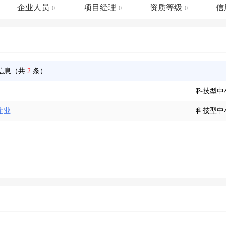
土地交易
>
省市重点项目
>
业主专查
>
项目商机
>
企业人员
项目经理
资质等级
信
0
0
0
拟建项目审批
>
专项债项目
>
土地交易
>
省市重点项目
>
信息（共
2
条）
科技型中
企业
科技型中