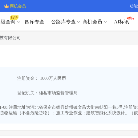
商机会员
功能
高级查询
四库专查
公路库专查
商机会员
AI标讯
高级查询（SVIP）
A
技有限公司
开标记录
>
项目经理带业绩荣誉证书
>
高级查询（SVIP）
A
项目参数
>
项目经理投标记录
>
下浮率
>
技术负责人/专职安全员C证
>
开标记录
>
项目经理带业绩荣誉证书
>
查业主
>
项目分类筛选
>
项目参数
>
项目经理投标记录
>
宏观经济
>
建企舆情
>
注册资金： 1000万人民币
下浮率
>
技术负责人/专职安全员C证
>
政策规划
>
招投标规则
>
查业主
>
项目分类筛选
>
A
登记机关：雄县市场监督管理局
宏观经济
>
建企舆情
>
政策规划
>
招投标规则
>
A
商机会员
01-08,注册地址为河北省保定市雄县雄州镇文昌大街南朝阳一巷3号,注册
货物运输（不含危险货物）；施工专业作业；建筑智能化系统设计。（依法
业主专查
>
项目商机
>
商机会员
拟建项目审批
>
专项债项目
>