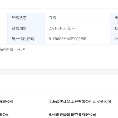
经营状态
存续
成
经营期限
2021-01-08 至 --
登
统一信用代码
91130638MA0FXQ239R
企
街南朝阳一巷3号
有限公司
上海晟匡建筑工程有限公司西安分公司
限公司
永州市云隆建筑劳务有限公司