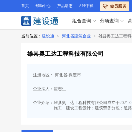
首页
帮助中心
产品动态
APP下载
组合查询
分项查询
分项查询（VIP）
当前位置：
建设通
>
河北省建筑企业
>
雄县奥工达工程科
查企业
>
查业绩
>
分项查询（VIP）
查资质
>
查人员
>
雄县奥工达工程科技有限公司
查荣誉
>
查诚信
>
查企业
>
查业绩
>
项目经理
>
信用评价
>
查资质
>
查人员
>
招标信息
>
组合查询
>
注册地区： 河北省-保定市
查荣誉
>
查诚信
>
项目经理
>
信用评价
>
企业法人：翟志生
招标信息
>
组合查询
>
行业 / 地区专查
企业介绍：
雄县奥工达工程科技有限公司成立于2021-
施工；建设工程设计；建筑劳务分包；道路
四库专查
>
公路库专查
>
行业 / 地区专查
省库业绩查询
>
水利库专查
>
组合查询-广州
>
业绩专查-广州
>
四库专查
>
公路库专查
>