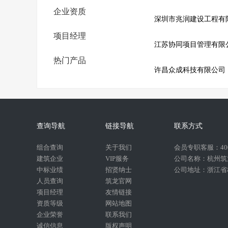
企业资质
深圳市兆润建设工程有
项目经理
江苏协同项目管理有限
热门产品
许昌众成科技有限公司
查询导航
链接导航
联系方式
组合查询
关于我们
会员专职客服：400-
建筑企业
VIP服务
公司名称：杭州筑
中标业绩
招贤纳士
公司地址：浙江省杭
人员查询
筑龙官网
项目经理
友情链接
资质等级
网站地图
企业荣誉
联系我们
诚信信息
版权声明