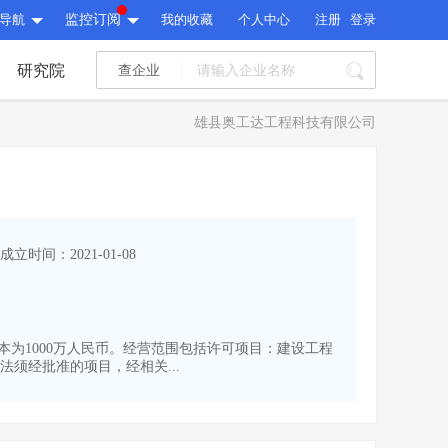
导航
监控订阅
我的收藏
个人中心
注册
登录
研究院
查企业
I标讯
雄县奥工达工程科技有限公司
标讯精选
>
智能订阅
>
I标讯
标讯精选
>
智能订阅
>
建设通大数据研究院
成立时间：2021-01-08
研究报告
>
文章
>
建设通大数据研究院
PI接口
>
市场经营AI云平台
>
研究报告
>
文章
>
PI接口
>
市场经营AI云平台
>
资本为1000万人民币。经营范围包括许可项目：建设工程
其他服务
须经批准的项目，经相关...
会员服务
>
数据导出服务
>
其他服务
人脉服务
>
APP下载
>