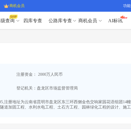
商机会员
功能
高级查询
四库专查
公路库专查
商机会员
AI标讯
高级查询（SVIP）
A
开标记录
>
项目经理带业绩荣誉证书
>
高级查询（SVIP）
A
项目参数
>
项目经理投标记录
>
下浮率
>
技术负责人/专职安全员C证
>
开标记录
>
项目经理带业绩荣誉证书
>
查业主
>
项目分类筛选
>
项目参数
>
项目经理投标记录
>
宏观经济
>
建企舆情
>
注册资金： 2000万人民币
下浮率
>
技术负责人/专职安全员C证
>
政策规划
>
招投标规则
>
查业主
>
项目分类筛选
>
A
登记机关：盘龙区市场监督管理局
宏观经济
>
建企舆情
>
政策规划
>
招投标规则
>
A
商机会员
1-05,注册地址为云南省昆明市盘龙区东三环西侧金色交响家园花语组团14幢3
隧道加固工程、水利水电工程、土石方工程、园林绿化工程的设计、施工、
业主专查
>
项目商机
>
商机会员
拟建项目审批
>
专项债项目
>