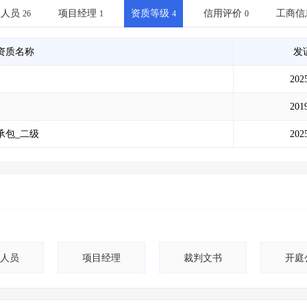
土地交易
>
省市重点项目
>
业主专查
>
项目商机
>
业人员
项目经理
资质等级
信用评价
工商信
26
1
4
0
拟建项目审批
>
专项债项目
>
土地交易
>
省市重点项目
>
资质名称
发
202
201
承包_二级
202
人员
项目经理
裁判文书
开庭