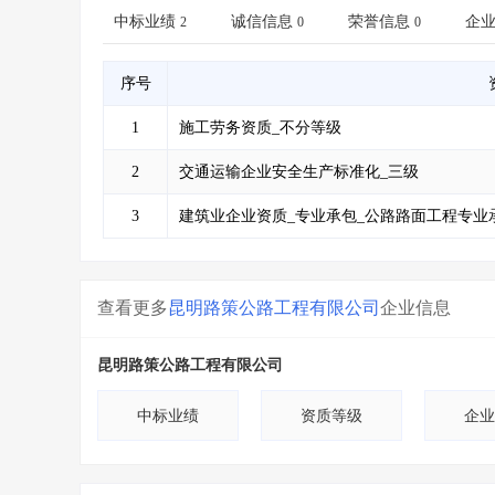
省库业绩查询
>
水利库专查
>
中标业绩
诚信信息
荣誉信息
企
2
0
0
组合查询-广州
>
业绩专查-广州
>
序号
1
施工劳务资质_不分等级
2
交通运输企业安全生产标准化_三级
3
建筑业企业资质_专业承包_公路路面工程专业
查看更多
昆明路策公路工程有限公司
企业信息
昆明路策公路工程有限公司
中标业绩
资质等级
企业