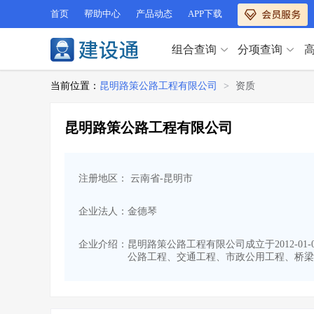
首页
帮助中心
产品动态
APP下载
组合查询
分项查询
分项查询（VIP）
当前位置：
昆明路策公路工程有限公司
>
资质
查企业
>
查业绩
>
分项查询（VIP）
查资质
>
查人员
>
昆明路策公路工程有限公司
查荣誉
>
查诚信
>
查企业
>
查业绩
>
项目经理
>
信用评价
>
查资质
>
查人员
>
招标信息
>
组合查询
>
注册地区： 云南省-昆明市
查荣誉
>
查诚信
>
项目经理
>
信用评价
>
企业法人：金德琴
招标信息
>
组合查询
>
行业 / 地区专查
企业介绍：
昆明路策公路工程有限公司成立于2012-0
公路工程、交通工程、市政公用工程、桥梁
四库专查
>
公路库专查
>
行业 / 地区专查
省库业绩查询
>
水利库专查
>
组合查询-广州
>
业绩专查-广州
>
四库专查
>
公路库专查
>