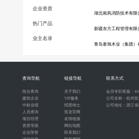
企业资质
湖北南风消防技术有限
热门产品
新疆东方工程管理有限
业主名录
青岛泰旭木业（集团）
查询导航
链接导航
联系方式
组合查询
关于我们
会员专职客服：400-
建筑企业
VIP服务
公司名称：杭州筑
中标业绩
招贤纳士
公司地址：浙江省杭
人员查询
筑龙官网
项目经理
友情链接
资质等级
网站地图
企业荣誉
联系我们