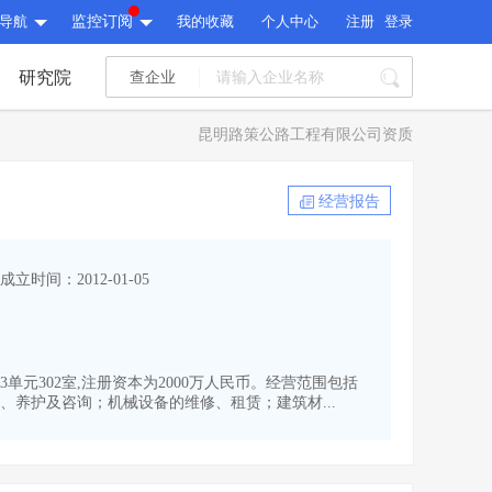
导航
监控订阅
我的收藏
个人中心
注册
登录
研究院
查企业
I标讯
昆明路策公路工程有限公司资质
标讯精选
>
智能订阅
>
I标讯
经营报告
标讯精选
>
智能订阅
>
建设通大数据研究院
成立时间：2012-01-05
研究报告
>
文章
>
建设通大数据研究院
PI接口
>
市场经营AI云平台
>
研究报告
>
文章
>
PI接口
>
市场经营AI云平台
>
单元302室,注册资本为2000万人民币。经营范围包括
其他服务
养护及咨询；机械设备的维修、租赁；建筑材...
会员服务
>
数据导出服务
>
其他服务
人脉服务
>
APP下载
>