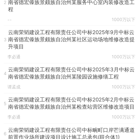
南省德宏傣族景颇族自治州某服务中心室内装修改造工
2
程
1000万以下
--
云南荣韬建设工程有限责任公司中标2025年9月中标云
南省德宏傣族景颇族自治州某社区运动场地维修改造提
3
升项目
李必通
1000万以下
云南荣韬建设工程有限责任公司中标2025年3月中标云
4
南省德宏傣族景颇族自治州某陵园设施修缮工程
谭孟成
1000万以下
云南荣韬建设工程有限责任公司中标2025年2月中标云
5
南省德宏傣族景颇族自治州某检查站营区维修改造项目
李必通
1000万以下
云南荣韬建设工程有限责任公司中标畹町口岸芒满通道
6
前置作业场所建设项目设计施工总承包(联合体1)