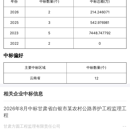
年份
中标数量(个)
中标总额(万)
2026
2
214.246071
2025
3
542.976981
2023
5
7448.747792
2022
2
0
中标偏好
主要中标区域
中标数量(个)
云南省
12
相关企业中标信息
2026年8月中标甘肃省白银市某农村公路养护工程监理工
程
甘肃方圆工程监理有限责任公司
--