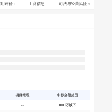
会员服务
>
数据导出服务
>
信用评价
工商信息
司法与经营风险
1
9
人脉服务
>
APP下载
>
项目经理
中标金额范围
--
1000万以下