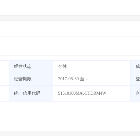
经营状态
存续
成
经营期限
2017-06-30 至 --
登
统一信用代码
91510100MA6CTDRM4W
企