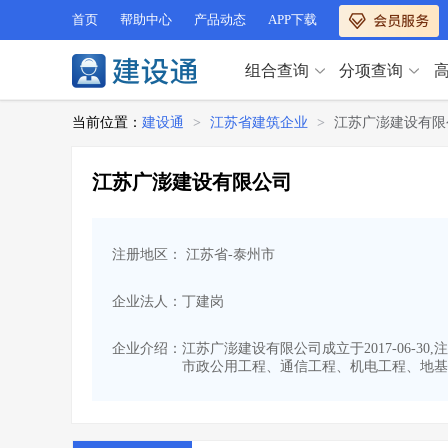
首页
帮助中心
产品动态
APP下载
组合查询
分项查询
分项查询（VIP）
当前位置：
建设通
>
江苏省建筑企业
>
江苏广澎建设有限
查企业
>
查业绩
>
分项查询（VIP）
查资质
>
查人员
>
江苏广澎建设有限公司
查荣誉
>
查诚信
>
查企业
>
查业绩
>
项目经理
>
信用评价
>
查资质
>
查人员
>
招标信息
>
组合查询
>
注册地区： 江苏省-泰州市
查荣誉
>
查诚信
>
项目经理
>
信用评价
>
企业法人：丁建岗
招标信息
>
组合查询
>
行业 / 地区专查
企业介绍：
江苏广澎建设有限公司成立于2017-06-
市政公用工程、通信工程、机电工程、地基
四库专查
>
公路库专查
>
行业 / 地区专查
省库业绩查询
>
水利库专查
>
组合查询-广州
>
业绩专查-广州
>
四库专查
>
公路库专查
>