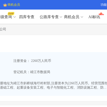
商机会员
功能
高级查询
四库专查
公路库专查
商机会员
AI标讯
高级查询（SVIP）
A
公司
开标记录
>
项目经理带业绩荣誉证书
>
高级查询（SVIP）
A
项目参数
>
项目经理投标记录
>
下浮率
>
技术负责人/专职安全员C证
>
开标记录
>
项目经理带业绩荣誉证书
>
查业主
>
项目分类筛选
>
项目参数
>
项目经理投标记录
>
宏观经济
>
建企舆情
>
注册资金： 2260万人民币
下浮率
>
技术负责人/专职安全员C证
>
政策规划
>
招投标规则
>
查业主
>
项目分类筛选
>
A
登记机关：靖江市数据局
宏观经济
>
建企舆情
>
政策规划
>
招投标规则
>
A
商机会员
30,注册地址为靖江市斜桥镇海圩村村部,注册资本为2260万人民币。经
基础工程、起重设备安装工程、电子与智能化工程、消防设施工程、防...
业主专查
>
项目商机
>
商机会员
拟建项目审批
>
专项债项目
>