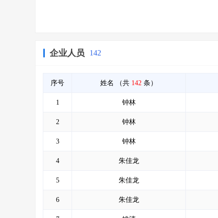
企业人员
142
序号
姓名
（共
142
条）
1
钟林
2
钟林
3
钟林
4
朱佳龙
5
朱佳龙
6
朱佳龙