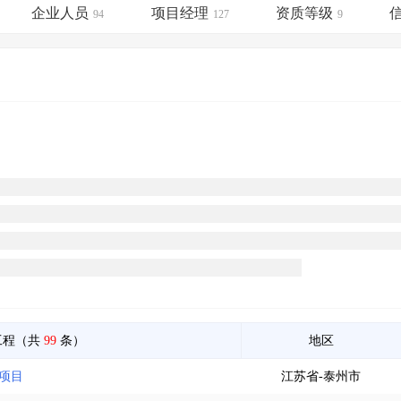
土地交易
>
省市重点项目
>
业主专查
>
项目商机
>
企业人员
项目经理
资质等级
94
127
9
拟建项目审批
>
专项债项目
>
土地交易
>
省市重点项目
>
工程（共
99
条）
地区
造项目
江苏省-泰州市