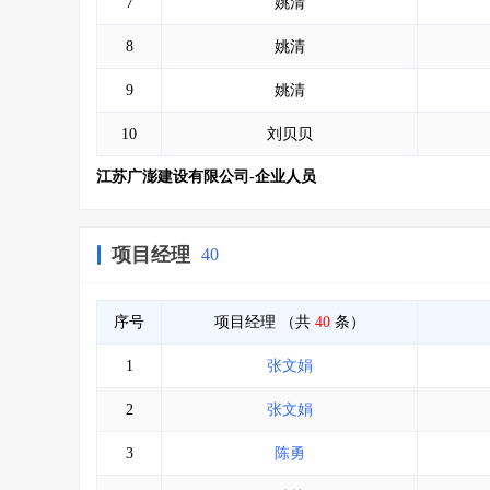
7
姚清
8
姚清
9
姚清
10
刘贝贝
江苏广澎建设有限公司-企业人员
项目经理
40
序号
项目经理
（共
40
条）
1
张文娟
2
张文娟
3
陈勇