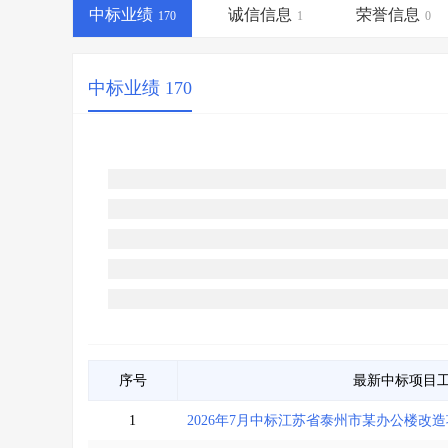
省库业绩查询
>
水利库专查
>
中标业绩
诚信信息
荣誉信息
170
1
0
组合查询-广州
>
业绩专查-广州
>
中标业绩 170
序号
最新中标项目
1
2026年7月中标江苏省泰州市某办公楼改