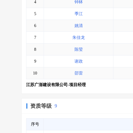
4
钟林
5
季江
6
姚清
7
朱佳龙
8
陈莹
9
谢政
10
邵雷
江苏广澎建设有限公司-项目经理
资质等级
9
序号