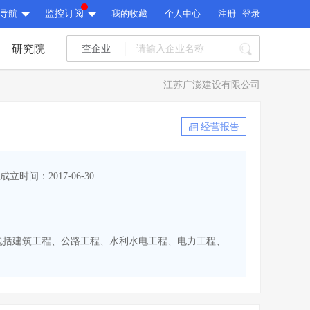
导航
监控订阅
我的收藏
个人中心
注册
登录
研究院
查企业
I标讯
江苏广澎建设有限公司
标讯精选
>
智能订阅
>
I标讯
经营报告
标讯精选
>
智能订阅
>
建设通大数据研究院
成立时间：2017-06-30
研究报告
>
文章
>
建设通大数据研究院
PI接口
>
市场经营AI云平台
>
研究报告
>
文章
>
PI接口
>
市场经营AI云平台
>
营范围包括建筑工程、公路工程、水利水电工程、电力工程、
其他服务
会员服务
>
数据导出服务
>
其他服务
人脉服务
>
APP下载
>