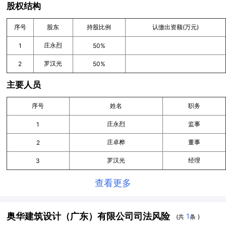
股权结构
序号
股东
持股比例
认缴出资额(万元)
庄永烈
1
50%
罗汉光
2
50%
主要人员
序号
姓名
职务
庄永烈
监事
1
庄卓桦
董事
2
罗汉光
经理
3
查看更多
奥华建筑设计（广东）有限公司司法风险
1
(共
条 )