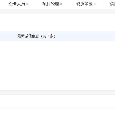
土地交易
>
省市重点项目
>
业主专查
>
项目商机
>
企业人员
项目经理
资质等级
信
0
0
0
拟建项目审批
>
专项债项目
>
土地交易
>
省市重点项目
>
最新诚信信息（共
1
条）