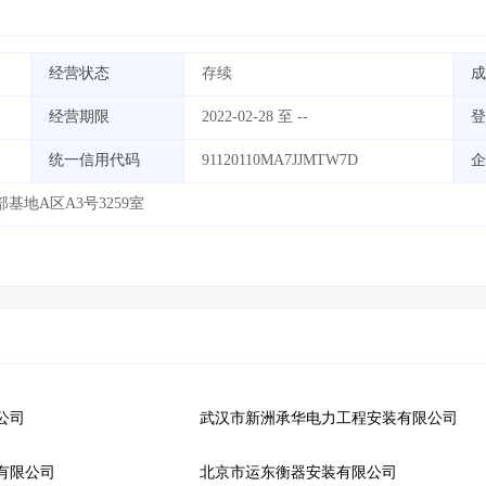
经营状态
存续
成
经营期限
2022-02-28 至 --
登
统一信用代码
91120110MA7JJMTW7D
企
地A区A3号3259室
公司
武汉市新洲承华电力工程安装有限公司
有限公司
北京市运东衡器安装有限公司