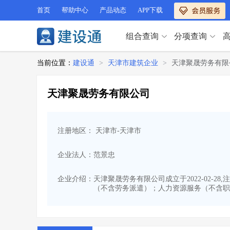
首页
帮助中心
产品动态
APP下载
组合查询
分项查询
分项查询（VIP）
当前位置：
建设通
>
天津市建筑企业
>
天津聚晟劳务有限
查企业
>
查业绩
>
分项查询（VIP）
查资质
>
查人员
>
天津聚晟劳务有限公司
查荣誉
>
查诚信
>
查企业
>
查业绩
>
项目经理
>
信用评价
>
查资质
>
查人员
>
招标信息
>
组合查询
>
注册地区： 天津市-天津市
查荣誉
>
查诚信
>
项目经理
>
信用评价
>
企业法人：范景忠
招标信息
>
组合查询
>
行业 / 地区专查
企业介绍：
天津聚晟劳务有限公司成立于2022-02-
（不含劳务派遣）；人力资源服务（不含职
四库专查
>
公路库专查
>
行业 / 地区专查
省库业绩查询
>
水利库专查
>
组合查询-广州
>
业绩专查-广州
>
四库专查
>
公路库专查
>