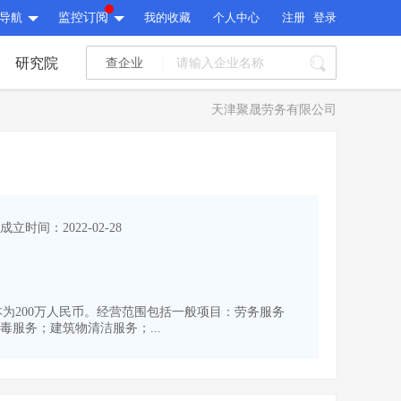
导航
监控订阅
我的收藏
个人中心
注册
登录
研究院
查企业
I标讯
天津聚晟劳务有限公司
标讯精选
>
智能订阅
>
I标讯
标讯精选
>
智能订阅
>
建设通大数据研究院
成立时间：2022-02-28
研究报告
>
文章
>
建设通大数据研究院
PI接口
>
市场经营AI云平台
>
研究报告
>
文章
>
PI接口
>
市场经营AI云平台
>
册资本为200万人民币。经营范围包括一般项目：劳务服务
其他服务
服务；建筑物清洁服务；...
会员服务
>
数据导出服务
>
其他服务
人脉服务
>
APP下载
>