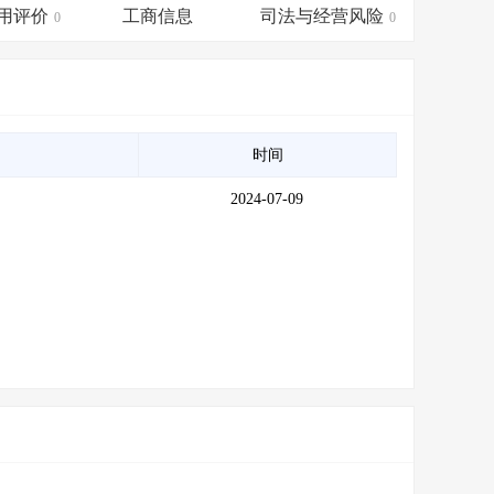
会员服务
>
数据导出服务
>
用评价
工商信息
司法与经营风险
0
0
人脉服务
>
APP下载
>
时间
2024-07-09