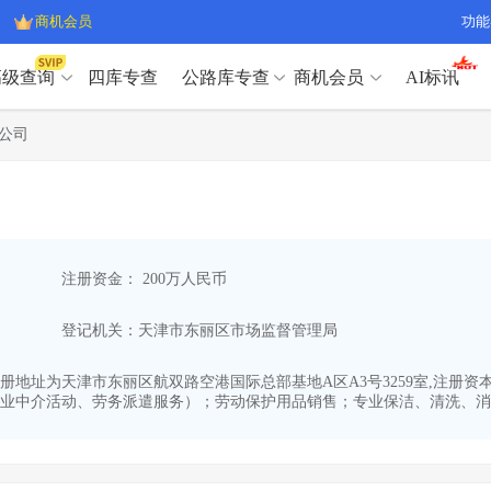
商机会员
功能
高级查询
四库专查
公路库专查
商机会员
AI标讯
高级查询（SVIP）
A
公司
开标记录
>
项目经理带业绩荣誉证书
>
高级查询（SVIP）
A
项目参数
>
项目经理投标记录
>
下浮率
>
技术负责人/专职安全员C证
>
开标记录
>
项目经理带业绩荣誉证书
>
查业主
>
项目分类筛选
>
项目参数
>
项目经理投标记录
>
宏观经济
>
建企舆情
>
注册资金： 200万人民币
下浮率
>
技术负责人/专职安全员C证
>
政策规划
>
招投标规则
>
查业主
>
项目分类筛选
>
A
登记机关：天津市东丽区市场监督管理局
宏观经济
>
建企舆情
>
政策规划
>
招投标规则
>
A
商机会员
28,注册地址为天津市东丽区航双路空港国际总部基地A区A3号3259室,注
业中介活动、劳务派遣服务）；劳动保护用品销售；专业保洁、清洗、消毒
业主专查
>
项目商机
>
商机会员
拟建项目审批
>
专项债项目
>