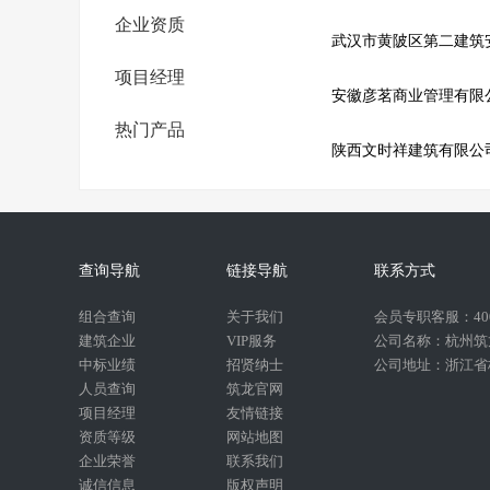
企业资质
武汉市黄陂区第二建筑
项目经理
安徽彦茗商业管理有限
热门产品
陕西文时祥建筑有限公
查询导航
链接导航
联系方式
组合查询
关于我们
会员专职客服：400-
建筑企业
VIP服务
公司名称：杭州筑
中标业绩
招贤纳士
公司地址：浙江省杭
人员查询
筑龙官网
项目经理
友情链接
资质等级
网站地图
企业荣誉
联系我们
诚信信息
版权声明