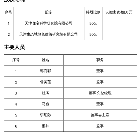
序号
股东
持股比例
认缴出资额(万元)
天津住宅科学研究院有限公司
1
50%
天津生态城绿色建筑研究院有限公司
2
50%
主要人员
序号
姓名
职务
郭而郛
董事
1
曾美莲
监事
2
杜涛
董事长,总经理
3
马彪
董事
4
李绍陟
监事会主席
5
邵帅
监事
6